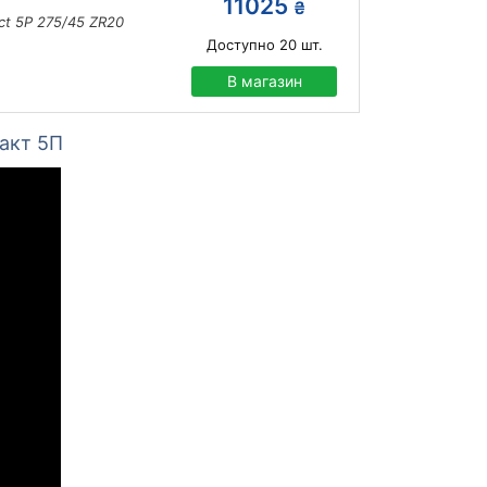
11025
₴
ct 5P 275/45 ZR20
Доступно
20
шт.
В магазин
акт 5П