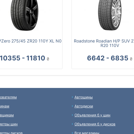
i PZero 275/45 ZR20 110Y XL N0
Roadstone Roadian H/P SUV 
R20 110V
10355 - 11810
6642 - 6835
₴
₴
ователям
Автошины
зинам
Автодиски
авщикам
Объявления б у шин
метры шин
Объявления б у дисков
етры дисков
Все магазины