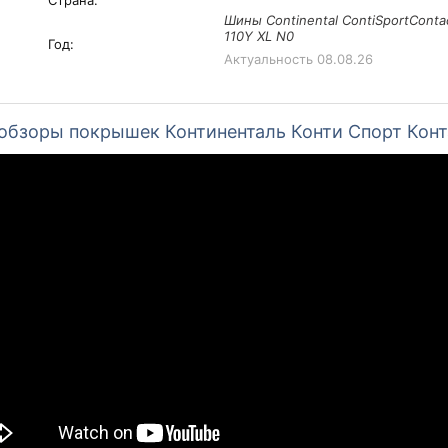
Страна:
Шины Continental ContiSportConta
110Y XL N0
Год:
Актуальность
08.08.26
обзоры покрышек Континенталь Конти Спорт Конт