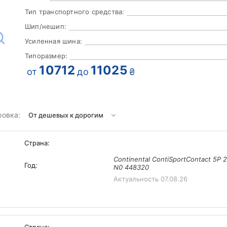
Тип транспортного средства:
Шип/нешип:
Усиленная шина:
Типоразмер:
10712
11025
от
до
₴
ровка:
Страна:
Continental ContiSportContact 5P 
Год:
N0 448320
Актуальность
07.08.26