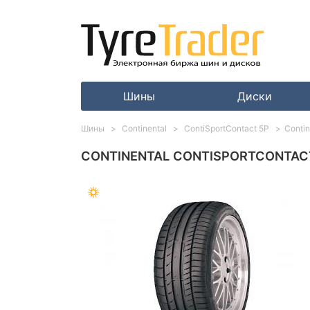
Шины
Диски
Шины
Continental
ContiSportContact 5P
Contin
CONTINENTAL CONTISPORTCONTACT 