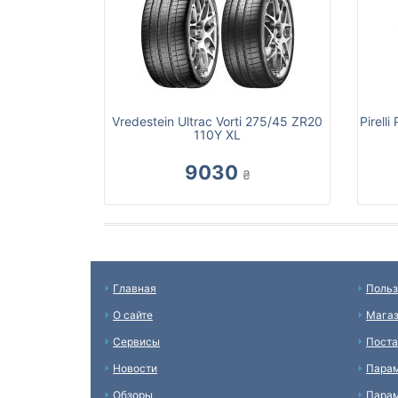
Vredestein Ultrac Vorti 275/45 ZR20
Pirell
110Y XL
9030
₴
Главная
Польз
О сайте
Мага
Сервисы
Пост
Новости
Пара
Обзоры
Парам