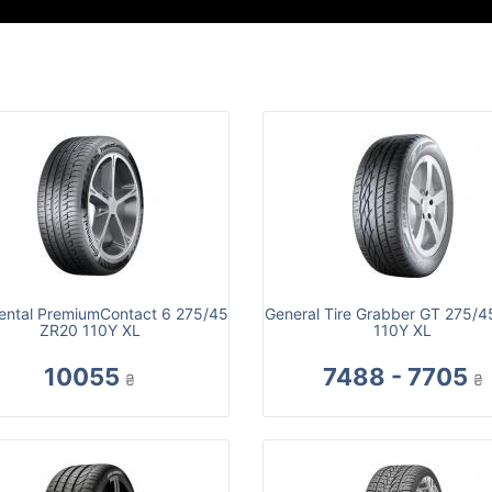
ental PremiumContact 6 275/45
General Tire Grabber GT 275/
ZR20 110Y XL
110Y XL
10055
7488 - 7705
₴
₴