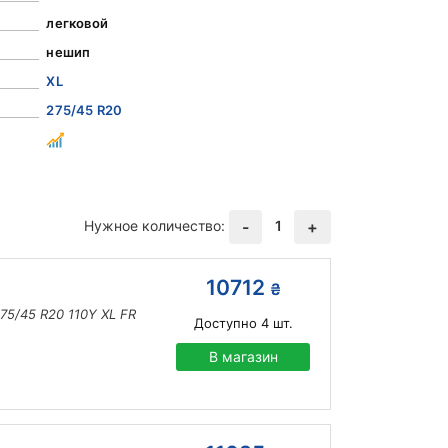
легковой
нешип
XL
275/45 R20
Нужное количество:
1
-
+
10712
₴
275/45 R20 110Y XL FR
Доступно
4
шт.
В магазин