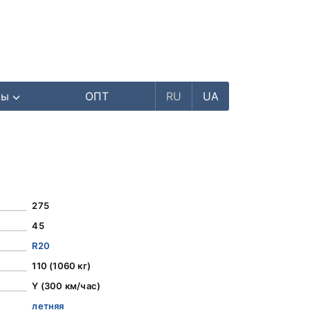
ры
ОПТ
RU
UA
275
45
R20
110 (1060 кг)
Y (300 км/час)
летняя