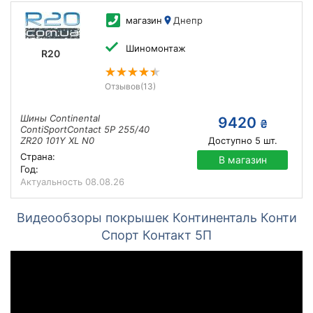
магазин
Днепр
Шиномонтаж
R20
Отзывов
(13)
Шины Continental
9420
₴
ContiSportContact 5P 255/40
ZR20 101Y XL N0
Доступно
5
шт.
Страна:
В магазин
Год:
Актуальность
08.08.26
Видеообзоры покрышек Континенталь Конти
Спорт Контакт 5П