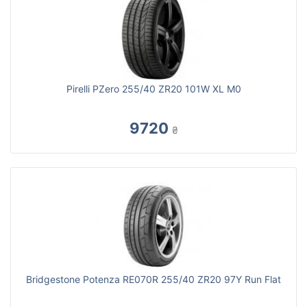
Pirelli PZero 255/40 ZR20 101W XL M0
9720
₴
Bridgestone Potenza RE070R 255/40 ZR20 97Y Run Flat