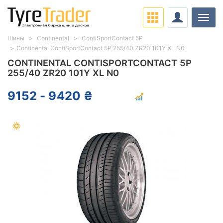
Нави
Шины
Continental
ContiSportContact 5P
Continental ContiSportContact 5P 255/40 ZR20 101Y XL N0
CONTINENTAL CONTISPORTCONTACT 5P
255/40 ZR20 101Y XL N0
9152 - 9420 ₴