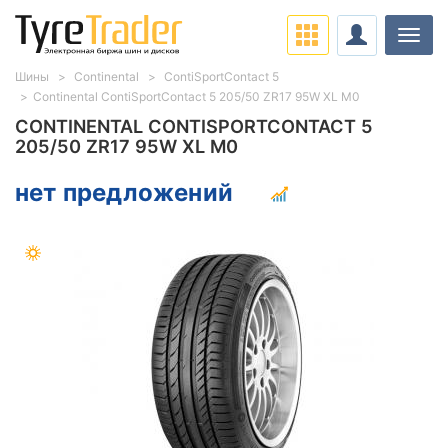
Нави
Шины
Continental
ContiSportContact 5
Continental ContiSportContact 5 205/50 ZR17 95W XL M0
CONTINENTAL CONTISPORTCONTACT 5
205/50 ZR17 95W XL M0
нет предложений