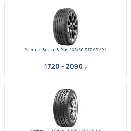
Premiorri Solazo S Plus 205/50 R17 93V XL
1720 - 2090
₴
Achilles ATR Sport 205/50 ZR17 93W