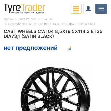
Нави
Диски
Cast Wheels
CW104
Cast Wheels CW104 8,5x19 5x114,3 ET35 DIA73,1 (satin black)
CAST WHEELS CW104 8,5X19 5X114,3 ET35
DIA73,1 (SATIN BLACK)
нет предложений