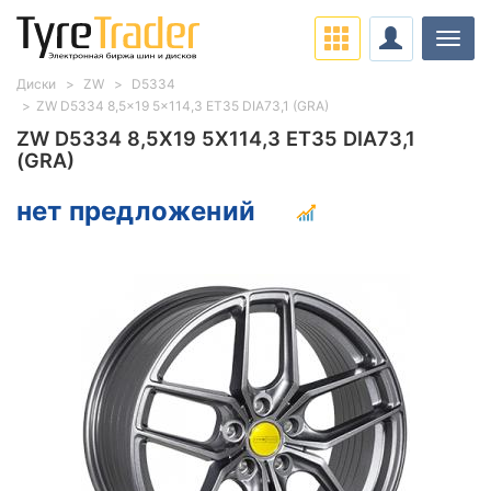
Нави
Диски
ZW
D5334
ZW D5334 8,5x19 5x114,3 ET35 DIA73,1 (GRA)
ZW D5334 8,5X19 5X114,3 ET35 DIA73,1
(GRA)
нет предложений