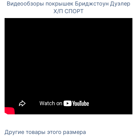
Видеообзоры покрышек Бриджстоун Дуэлер
Х/П СПОРТ
Другие товары этого размера