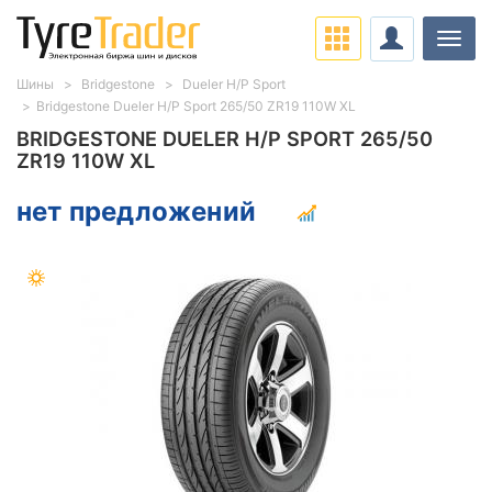
Нави
Шины
Bridgestone
Dueler H/P Sport
Bridgestone Dueler H/P Sport 265/50 ZR19 110W XL
BRIDGESTONE DUELER H/P SPORT 265/50
ZR19 110W XL
нет предложений