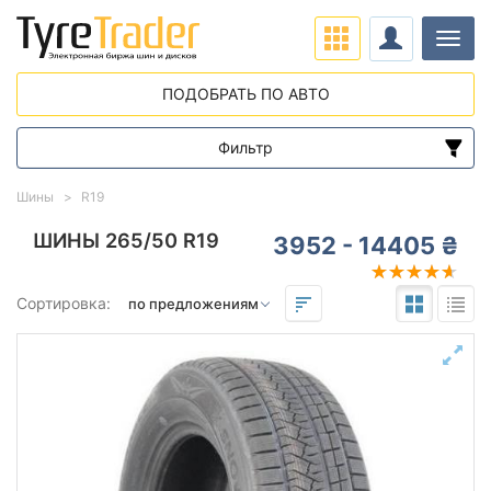
Нави
ПОДОБРАТЬ ПО АВТО
Фильтр
Диапазон цен
Шины
R19
от
до
ШИНЫ 265/50 R19
3952 - 14405 ₴
Подбор по параметрам
Сортировка:
265
50
19
Сезон