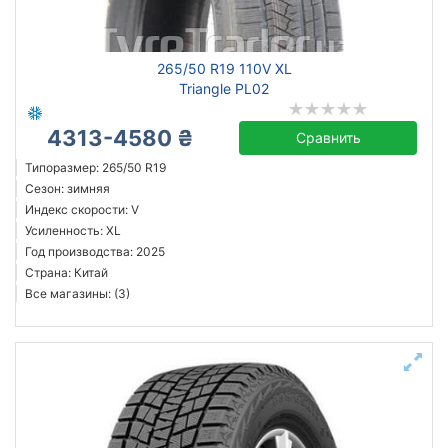
Michelin
265/50 R19 110V XL
Continental
Triangle PL02
Triangle
4313-4580 ₴
Hankook
Сравнить
Sailun
Типоразмер: 265/50 R19
Сезон: зимняя
Goodyear
Индекс скорости: V
Bridgestone
Усиленность: XL
Pirelli
Год производства: 2025
Страна: Китай
Все бренды
Все магазины: (3)
Тип транспортного средства
Усиленная шина
Год производства
Страна производства