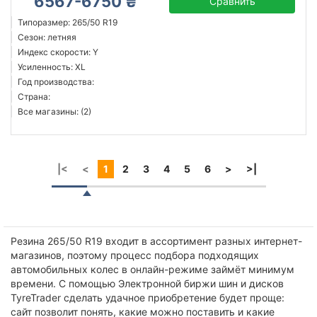
6567-6750 ₴
Сравнить
Типоразмер: 265/50 R19
Сезон: летняя
Индекс скорости: Y
Усиленность: XL
Год производства:
Страна:
Все магазины: (2)
|<
<
1
2
3
4
5
6
>
>|
Резина 265/50 R19 входит в ассортимент разных интернет-
магазинов, поэтому процесс подбора подходящих
автомобильных колес в онлайн-режиме займёт минимум
времени. С помощью Электронной биржи шин и дисков
TyreTrader сделать удачное приобретение будет проще:
сайт позволит понять, какие можно поставить и какие