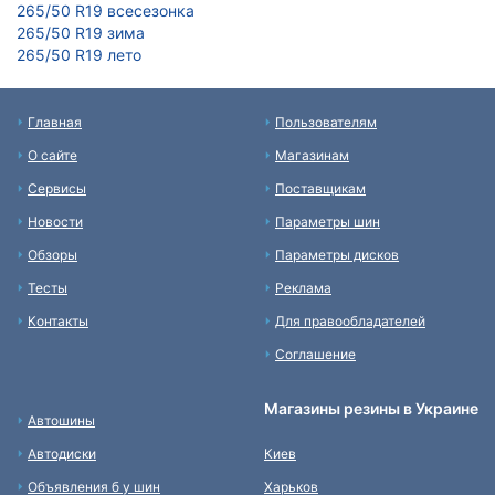
265/50 R19 всесезонка
265/50 R19 зима
265/50 R19 лето
Главная
Пользователям
О сайте
Магазинам
Сервисы
Поставщикам
Новости
Параметры шин
Обзоры
Параметры дисков
Тесты
Реклама
Контакты
Для правообладателей
Соглашение
Магазины резины в Украине
Автошины
Автодиски
Киев
Объявления б у шин
Харьков