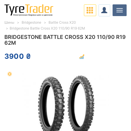
Нави
Шины
Bridgestone
Battle Cross X20
Bridgestone Battle Cross X20 110/90 R19 62M
BRIDGESTONE BATTLE CROSS X20 110/90 R19
62M
3900 ₴