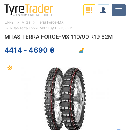
Нави
Шины
Mitas
Terra Force-MX
Mitas Terra Force-MX 110/90 R19 62M
MITAS TERRA FORCE-MX 110/90 R19 62M
4414 - 4690 ₴