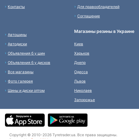
Контакты
Для правообладателей
Соглашение
Магазины резины в Украине
Автошины
Автодиски
Киев
Объявления б у шин
Харьков
Объявления б у дисков
Днепр
Все магазины
Одесса
Фото галерея
Львов
Шины и диски оптом
Николаев
Запорожье
Copyright © 2010-2026 Tyretrader.ua. Все права защищены.