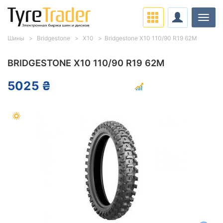
Нави
Шины
Bridgestone
X10
Bridgestone X10 110/90 R19 62M
BRIDGESTONE X10 110/90 R19 62M
5025 ₴