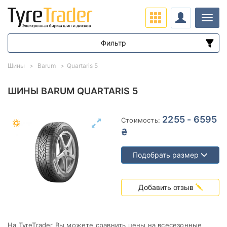
Нави
Фильтр
Диапазон цен
Шины
Barum
Quartaris 5
от
до
ШИНЫ BARUM QUARTARIS 5
Подбор по параметрам
2255 - 6595
Стоимость:
₴
Подобрать размер
Сезон
Добавить отзыв
На TyreTrader Вы можете сравнить цены на всесезонные