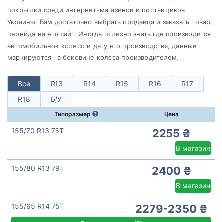
Barum
покрышки среди интернет-магазинов и поставщиков
Все бренды
Украины. Вам достаточно выбрать продавца и заказать товар,
перейдя на его сайт. Иногда полезно знать где производится
Тип транспортного средства
автомобильное колесо и дату его производства, данные
Усиленная шина
маркируются на боковине колеса производителем.
Все
R13
R14
R15
R16
R17
R18
Б/У
Сбросить
Подобрать
Типоразмер
Цена
155/70 R13 75T
2255 ₴
В магазин
155/80 R13 79T
2400 ₴
В магазин
155/65 R14 75T
2279-2350 ₴