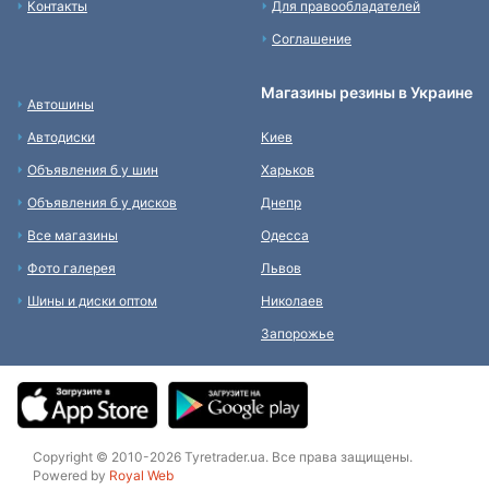
Контакты
Для правообладателей
Соглашение
Магазины резины в Украине
Автошины
Автодиски
Киев
Объявления б у шин
Харьков
Объявления б у дисков
Днепр
Все магазины
Одесса
Фото галерея
Львов
Шины и диски оптом
Николаев
Запорожье
Copyright © 2010-2026 Tyretrader.ua. Все права защищены.
Powered by
Royal Web