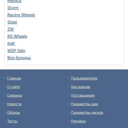
Replica
Storm
Racing Wheels
Steel
ZW
RS Wheels
КиК
WSP Italy
Все бренды
Главная
Пользователям
О сайте
Магазинам
Сервисы
Поставщикам
Новости
Параметры шин
Обзоры
Параметры дисков
Тесты
Реклама