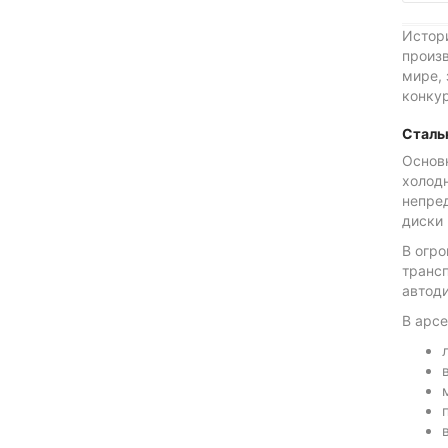
Истори
произ
мире, 
конкур
Сталь
Основ
холод
непред
диски
В огр
транс
автоди
В арсе