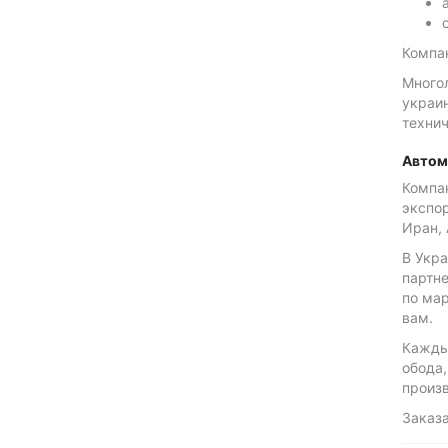
Компа
Много
украин
технич
Автом
Компа
экспор
Иран, 
В Укр
партн
по мар
вам.
Кажды
обода,
произв
Заказа