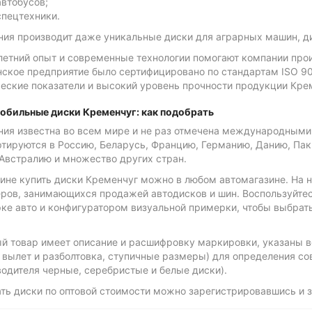
автобусов;
спецтехники.
ния производит даже уникальные диски для аграрных машин, ди
летний опыт и современные технологии помогают компании про
ское предприятие было сертифицировано по стандартам ISO 900
еские показатели и высокий уровень прочности продукции Крем
обильные диски Кременчуг: как подобрать
ния известна во всем мире и не раз отмечена международными
тируются в Россию, Беларусь, Францию, Германию, Данию, Паки
Австралию и множество других стран.
аине купить диски Кременчуг можно в любом автомагазине. На 
еров, занимающихся продажей автодисков и шин. Воспользуйте
ке авто и конфигуратором визуальной примерки, чтобы выбрать
й товар имеет описание и расшифровку маркировки, указаны в
 вылет и разболтовка, ступичные размеры) для определения сов
одителя черные, серебристые и белые диски).
ть диски по оптовой стоимости можно зарегистрировавшись и за