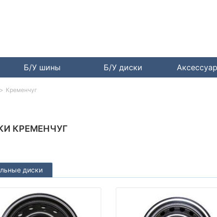
Б/У шины
Б/У диски
Аксессуа
Кременчуг
КИ КРЕМЕНЧУГ
льные диски