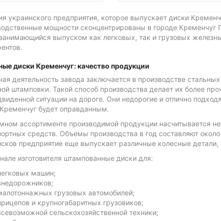
я украинского предприятия, которое выпускает диски Кременчуг
водственные мощности сконцентрированы в городе Кременчуг По
занимающийся выпуском как легковых, так и грузовых железных
ентов.
ные диски Кременчуг: качество продукции
ная деятельность завода заключается в производстве стальных
ной штамповки. Такой способ производства делает их более пр
виденной ситуации на дороге. Они недорогие и отлично подходя
 Кременчуг будет оправданным.
омном ассортименте производимой продукции насчитывается не
портных средств. Объемы производства в год составляют около
сков предприятие еще выпускает различные колесные детали, т
нале изготовителя штампованные диски для:
легковых машин;
внедорожников;
малотоннажных грузовых автомобилей;
прицепов и крупногабаритных грузовиков;
всевозможной сельскохозяйственной техники;