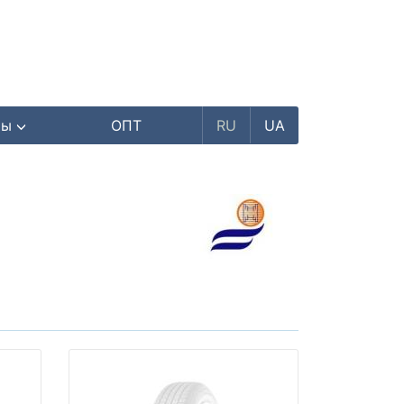
ры
ОПТ
RU
UA