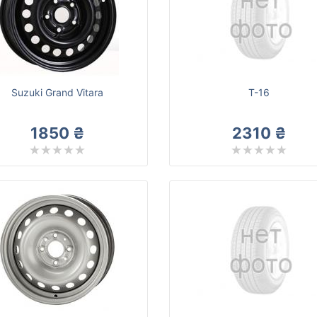
Suzuki Grand Vitara
T-16
1850 ₴
2310 ₴