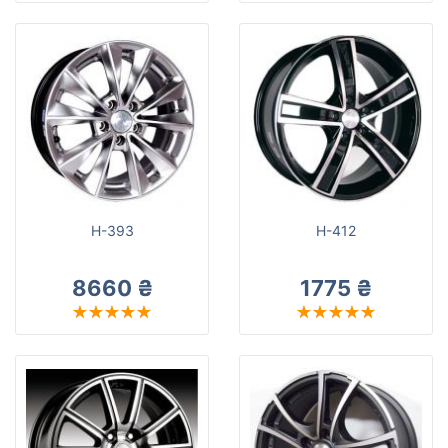
H-393
H-412
8660 ₴
1775 ₴