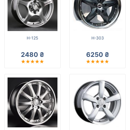
от
до
Racing Wheels
H-125
H-303
Все бренды
Тип диска
2480 ₴
6250 ₴
Сбросить
Подобрать