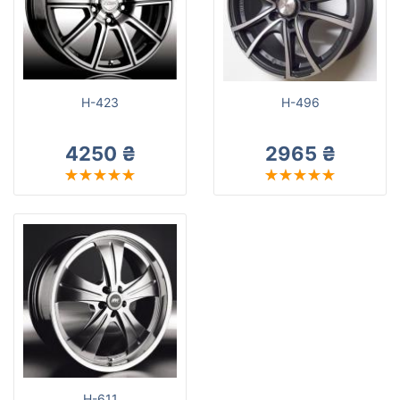
H-423
H-496
4250 ₴
2965 ₴
H-611