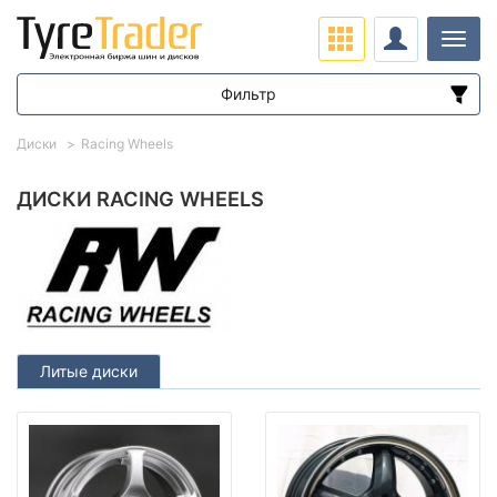
Нави
Фильтр
Диапазон цен
Диски
Racing Wheels
от
до
ДИСКИ RACING WHEELS
Подбор по параметрам
Литые диски
Вылет (ET)
от
до
Ступица (dia)