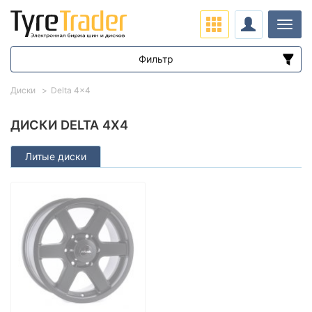
Нави
Фильтр
Диапазон цен
Диски
Delta 4x4
от
до
ДИСКИ DELTA 4X4
Литые диски
Подбор по параметрам
Вылет (ET)
от
до
Ступица (dia)