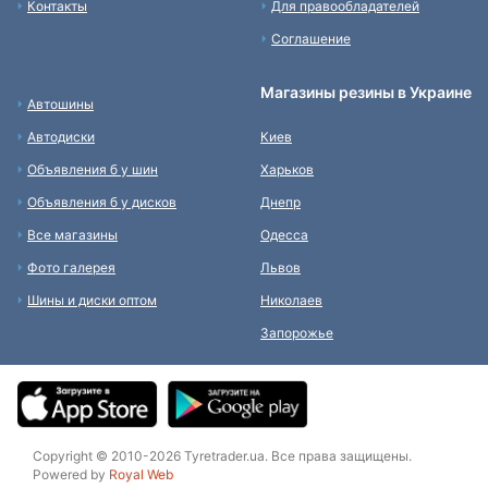
Контакты
Для правообладателей
Соглашение
Магазины резины в Украине
Автошины
Автодиски
Киев
Объявления б у шин
Харьков
Объявления б у дисков
Днепр
Все магазины
Одесса
Фото галерея
Львов
Шины и диски оптом
Николаев
Запорожье
Copyright © 2010-2026 Tyretrader.ua. Все права защищены.
Powered by
Royal Web