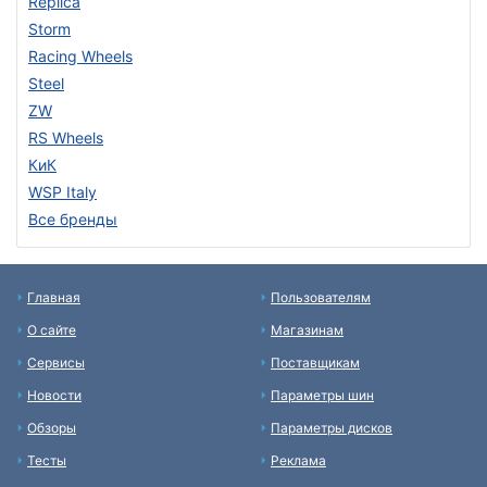
Replica
Storm
Racing Wheels
Steel
ZW
RS Wheels
КиК
WSP Italy
Все бренды
Главная
Пользователям
О сайте
Магазинам
Сервисы
Поставщикам
Новости
Параметры шин
Обзоры
Параметры дисков
Тесты
Реклама