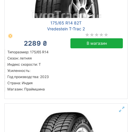
Vredestein
175/65 R14 82T
Все бренды
Vredestein T-Trac 2
Тип транспортного средства
2289 ₴
В магазин
Усиленная шина
Типоразмер: 175/65 R14
Сезон: летняя
Год производства
Индекс скорости: T
Страна производства
Усиленность:
Год производства: 2023
Страна: Индия
Черновцы
Магазин: Праймшина
Сбросить
Подобрать