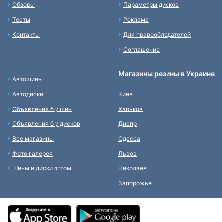
Обзоры
Параметры дисков
Тесты
Реклама
Контакты
Для правообладателей
Соглашение
Магазины резины в Украине
Автошины
Автодиски
Киев
Объявления б у шин
Харьков
Объявления б у дисков
Днепр
Все магазины
Одесса
Фото галерея
Львов
Шины и диски оптом
Николаев
Запорожье