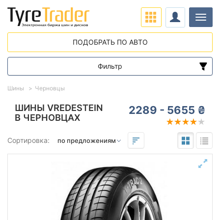
Нави
ПОДОБРАТЬ ПО АВТО
Фильтр
Диапазон цен
Шины
Черновцы
от
до
ШИНЫ VREDESTEIN
2289 - 5655 ₴
В ЧЕРНОВЦАХ
Подбор по параметрам
Сортировка:
Сезон