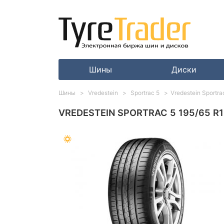
Шины
Диски
Шины
Vredestein
Sportrac 5
Vredestein Sportra
VREDESTEIN SPORTRAC 5 195/65 R1