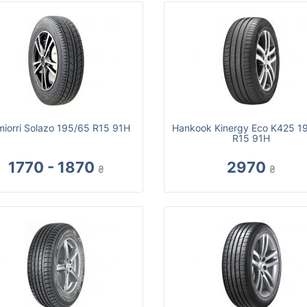
miorri Solazo 195/65 R15 91H
Hankook Kinergy Eco K425 1
R15 91H
1770 - 1870
2970
₴
₴