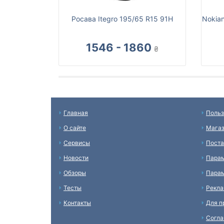
Росава Itegro 195/65 R15 91H
Nokia
1546 - 1860
₴
Главная
Польз
О сайте
Мага
Сервисы
Пост
Новости
Пара
Обзоры
Парам
Тесты
Рекл
Контакты
Для п
Согл