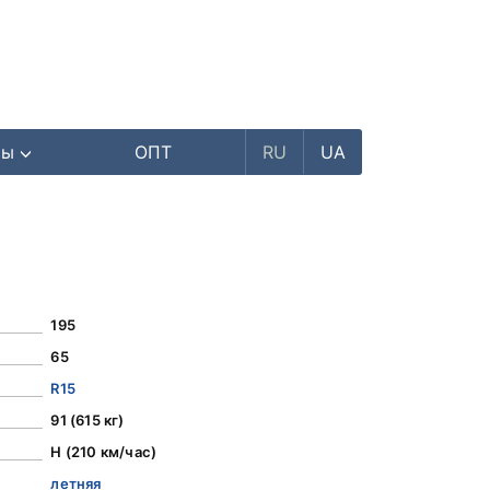
ры
ОПТ
RU
UA
195
65
R15
91 (615 кг)
H (210 км/час)
летняя