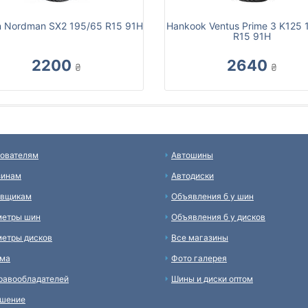
n Nordman SX2 195/65 R15 91H
Hankook Ventus Prime 3 K125 
R15 91H
2200
2640
₴
₴
ователям
Автошины
зинам
Автодиски
авщикам
Объявления б у шин
метры шин
Объявления б у дисков
етры дисков
Все магазины
ама
Фото галерея
равообладателей
Шины и диски оптом
ашение