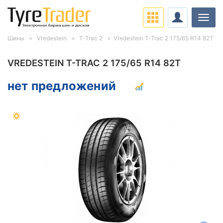
Нави
Шины
Vredestein
T-Trac 2
Vredestein T-Trac 2 175/65 R14 82T
VREDESTEIN T-TRAC 2 175/65 R14 82T
нет предложений