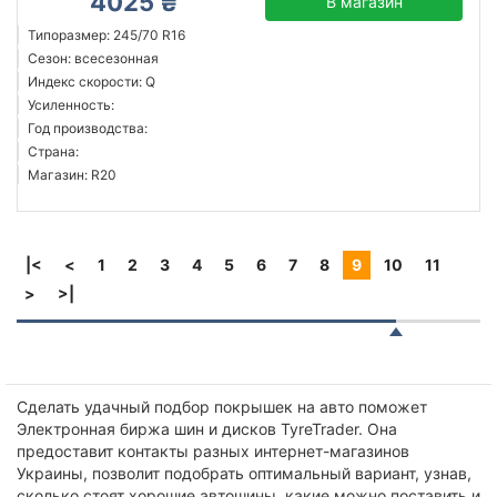
4025 ₴
В магазин
Типоразмер: 245/70 R16
Сезон: всесезонная
Индекс скорости: Q
Усиленность:
Год производства:
Страна:
Магазин: R20
|<
<
1
2
3
4
5
6
7
8
9
10
11
>
>|
Сделать удачный подбор покрышек на авто поможет
Электронная биржа шин и дисков TyreTrader. Она
предоставит контакты разных интернет-магазинов
Украины, позволит подобрать оптимальный вариант, узнав,
сколько стоят хорошие автошины, какие можно поставить и