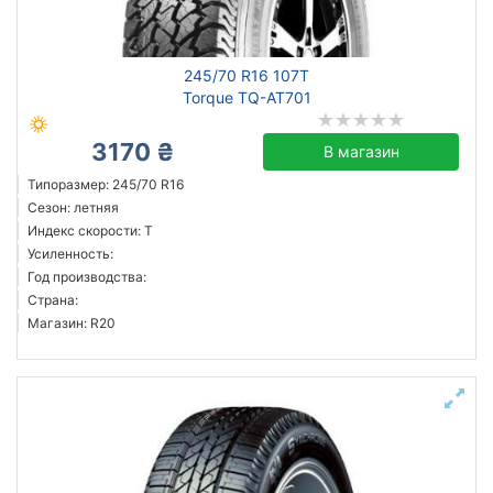
Michelin
245/70 R16 107T
Continental
Torque TQ-AT701
Triangle
3170 ₴
Hankook
В магазин
Sailun
Типоразмер: 245/70 R16
Сезон: летняя
Goodyear
Индекс скорости: T
Bridgestone
Усиленность:
Aoteli
Год производства:
Страна:
Все бренды
Магазин: R20
Тип транспортного средства
Усиленная шина
Год производства
Страна производства