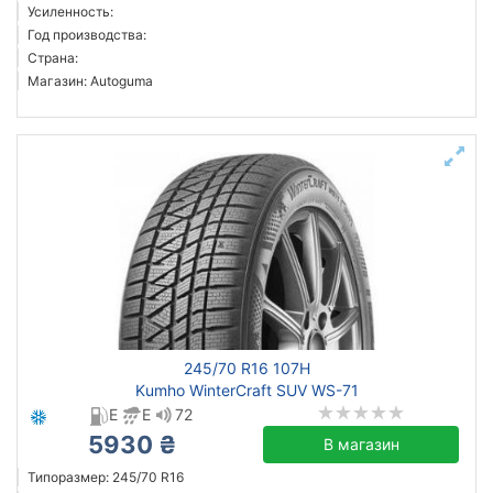
Усиленность:
Год производства:
Страна:
Магазин: Autoguma
245/70 R16 107H
Kumho WinterCraft SUV WS-71
E
E
72
5930 ₴
В магазин
Типоразмер: 245/70 R16