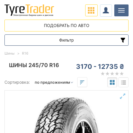
Нави
ПОДОБРАТЬ ПО АВТО
Фильтр
Диапазон цен
Шины
R16
от
до
ШИНЫ 245/70 R16
3170 - 12735 ₴
Подбор по параметрам
Сортировка:
245
70
16
Сезон