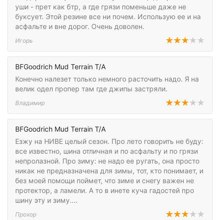
уши - прет как бтр, а где грязи поменьше даже не
буксует. Этой резине все ни почем. Использую ее и на
асфальте и вне дорог. Очень доволен.
Игорь
BFGoodrich Mud Terrain T/A
Конечно налезет только немного расточить надо. Я на
велик одел пропер там где джипы застряли.
Владимир
BFGoodrich Mud Terrain T/A
Езжу на НИВЕ целый сезон. Про лето говорить не буду:
все известно, шина отличная и по асфальту и по грязи
непролазной. Про зиму: не надо ее ругать, она просто
никак не предназначена для зимы, тот, кто понимает, и
без моей помощи поймет, что зиме и снегу важен не
протектор, а ламели. А то в инете куча гадостей про
шину эту и зиму....
Прохор