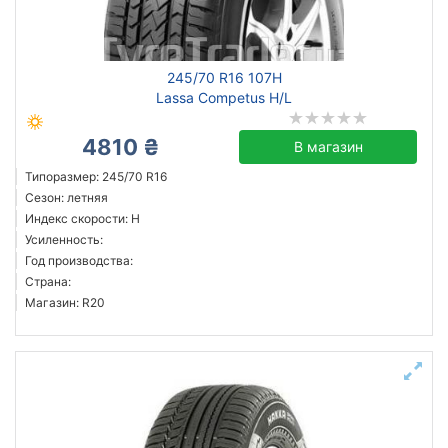
Michelin
245/70 R16 107H
Continental
Lassa Competus H/L
Triangle
Hankook
4810 ₴
В магазин
Sailun
Типоразмер: 245/70 R16
Goodyear
Сезон: летняя
Индекс скорости: H
Bridgestone
Усиленность:
Aoteli
Год производства:
Все бренды
Страна:
Магазин: R20
Тип транспортного средства
внедорожник
легковой
микроавтобус