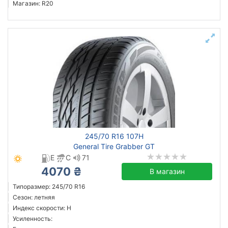
Магазин: R20
245/70 R16 107H
General Tire Grabber GT
E
C
71
4070 ₴
В магазин
Типоразмер: 245/70 R16
Сезон: летняя
Индекс скорости: H
Усиленность: