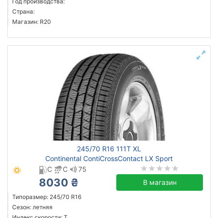
Год производства:
Страна:
Магазин: R20
245/70 R16 111T XL
Continental ContiCrossContact LX Sport
C
C
75
8030 ₴
В магазин
Типоразмер: 245/70 R16
Сезон: летняя
Индекс скорости: T