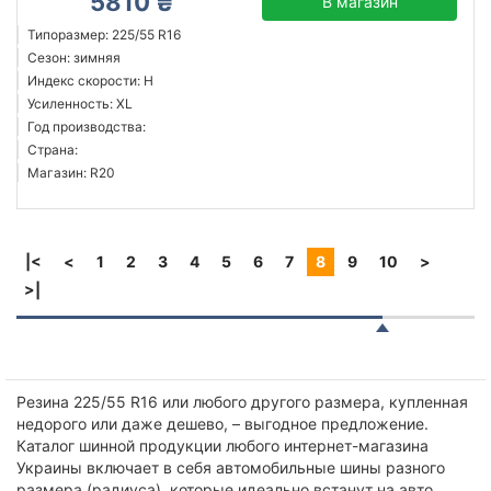
5810 ₴
В магазин
Типоразмер: 225/55 R16
Сезон: зимняя
Индекс скорости: H
Усиленность: XL
Год производства:
Страна:
Магазин: R20
|<
<
1
2
3
4
5
6
7
8
9
10
>
>|
Резина 225/55 R16 или любого другого размера, купленная
недорого или даже дешево, – выгодное предложение.
Каталог шинной продукции любого интернет-магазина
Украины включает в себя автомобильные шины разного
размера (радиуса), которые идеально встанут на авто.