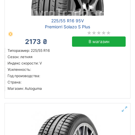
Michelin
225/55 R16 95V
Continental
Premiorri Solazo S Plus
Triangle
2173 ₴
Hankook
В магазин
Sailun
Типоразмер: 225/55 R16
Сезон: летняя
Goodyear
Индекс скорости: V
Bridgestone
Усиленность:
Pirelli
Год производства:
Страна:
Все бренды
Магазин: Autoguma
Тип транспортного средства
Усиленная шина
Год производства
Страна производства