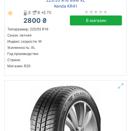
225/55 R16 99W XL
Kenda KR41
E
B
70
2800 ₴
В магазин
Типоразмер: 225/55 R16
Сезон: летняя
Индекс скорости: W
Усиленность: XL
Год производства:
Страна:
Магазин: R20