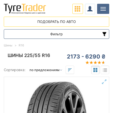
Нави
ПОДОБРАТЬ ПО АВТО
Фильтр
Диапазон цен
Шины
R16
от
до
ШИНЫ 225/55 R16
2173 - 6290 ₴
Подбор по параметрам
Сортировка:
225
55
16
Сезон