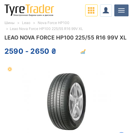
Нави
Шины
Leao
Nova Force HP100
Leao Nova Force HP100 225/55 R16 99V XL
LEAO NOVA FORCE HP100 225/55 R16 99V XL
2590 - 2650 ₴