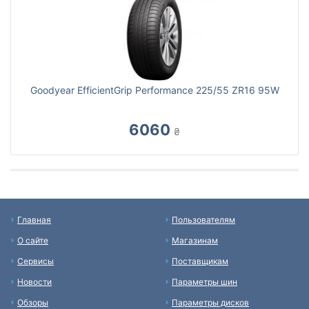
Goodyear EfficientGrip Performance 225/55 ZR16 95W
6060
₴
Главная
Пользователям
О сайте
Магазинам
Сервисы
Поставщикам
Новости
Параметры шин
Обзоры
Параметры дисков