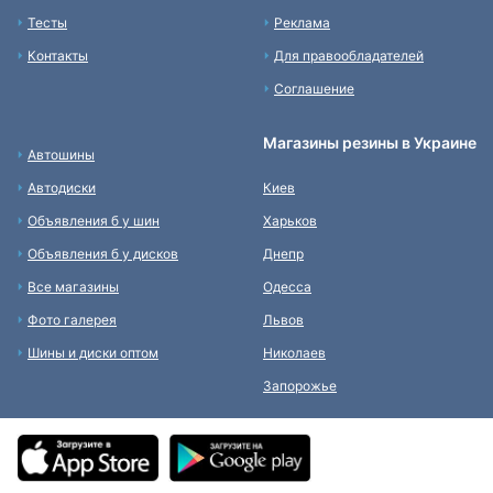
Тесты
Реклама
Контакты
Для правообладателей
Соглашение
Магазины резины в Украине
Автошины
Автодиски
Киев
Объявления б у шин
Харьков
Объявления б у дисков
Днепр
Все магазины
Одесса
Фото галерея
Львов
Шины и диски оптом
Николаев
Запорожье