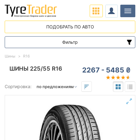
Нави
ПОДОБРАТЬ ПО АВТО
Фильтр
Диапазон цен
Шины
R16
от
до
ШИНЫ 225/55 R16
2267 - 5485 ₴
Подбор по параметрам
Сортировка:
225
55
16
Сезон