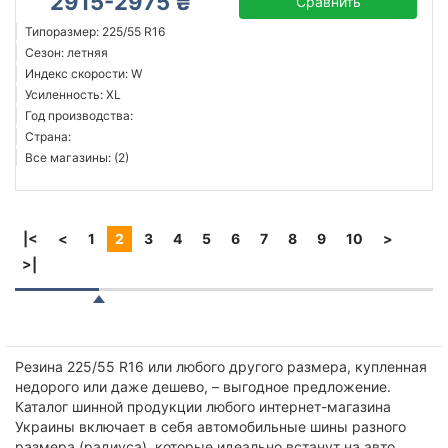
2915-2975 ₴
Сравнить
Типоразмер: 225/55 R16
Сезон: летняя
Индекс скорости: W
Усиленность: XL
Год производства:
Страна:
Все магазины: (2)
|<
<
1
2
3
4
5
6
7
8
9
10
>
>|
Резина 225/55 R16 или любого другого размера, купленная
недорого или даже дешево, – выгодное предложение.
Каталог шинной продукции любого интернет-магазина
Украины включает в себя автомобильные шины разного
размера (радиуса), которые идеально встанут на авто.