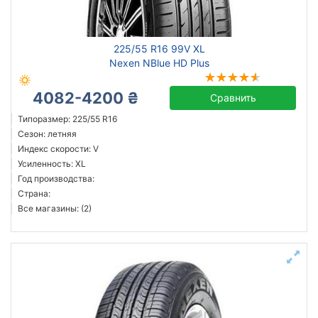
Michelin
225/55 R16 99V XL
Continental
Nexen NBlue HD Plus
Triangle
4082-4200 ₴
Hankook
Сравнить
Sailun
Типоразмер: 225/55 R16
Сезон: летняя
Goodyear
Индекс скорости: V
Bridgestone
Усиленность: XL
Pirelli
Год производства:
Страна:
Все бренды
Все магазины: (2)
Тип транспортного средства
Усиленная шина
Год производства
Страна производства