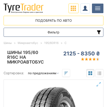
Нави
ПОДОБРАТЬ ПО АВТО
Фильтр
Диапазон цен
Шины
Микроавтобус
195/60R16
C
от
до
ШИНЫ 195/60
2125 - 8350 ₴
R16C НА
МИКРОАВТОБУС
Подбор по параметрам
Сортировка:
195
60
16
Сезон