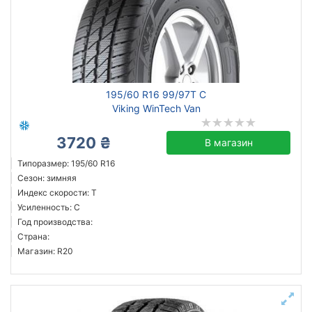
C
Год производства
Страна производства
195/60 R16 99/97T C
Viking WinTech Van
Сбросить
Подобрать
3720 ₴
В магазин
Типоразмер: 195/60 R16
Сезон: зимняя
Индекс скорости: T
Усиленность: C
Год производства:
Страна:
Магазин: R20