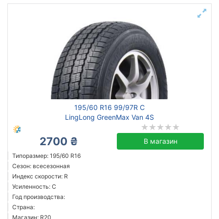
195/60 R16 99/97R C
LingLong GreenMax Van 4S
2700 ₴
В магазин
Типоразмер: 195/60 R16
Сезон: всесезонная
Индекс скорости: R
Усиленность: C
Год производства:
Страна:
Магазин: R20