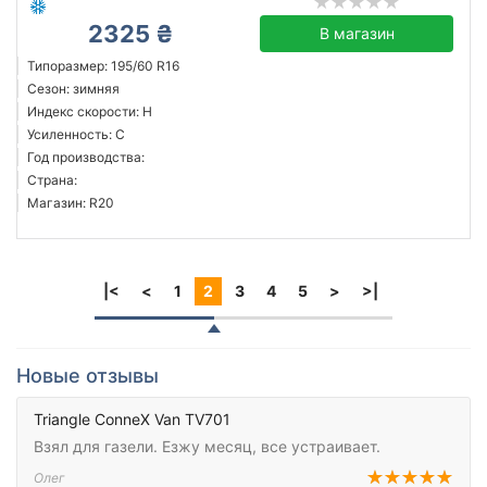
2325 ₴
В магазин
Типоразмер: 195/60 R16
Сезон: зимняя
Индекс скорости: H
Усиленность: C
Год производства:
Страна:
Магазин: R20
|<
<
1
2
3
4
5
>
>|
Новые отзывы
Triangle ConneX Van TV701
Взял для газели. Езжу месяц, все устраивает.
Олег