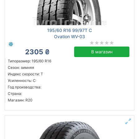
Michelin
Continental
195/60 R16 99/97T C
Triangle
Ovation WV-03
Hankook
2305 ₴
Sailun
В магазин
Aplus
Типоразмер: 195/60 R16
Сезон: зимняя
Arivo
Индекс скорости: T
Barum
Усиленность: C
Все бренды
Год производства:
Страна:
Тип транспортного средства
Магазин: R20
легковой
микроавтобус
Усиленная шина