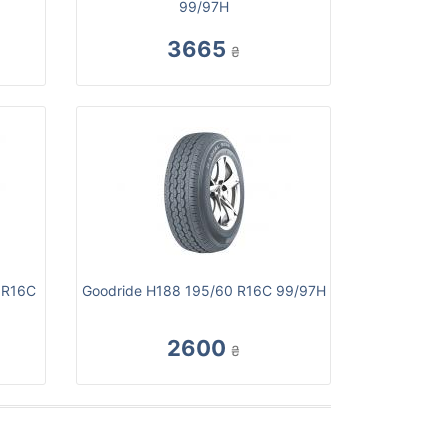
99/97H
3665
₴
 R16C
Goodride H188 195/60 R16C 99/97H
2600
₴