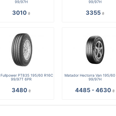
99/97H
99/97H
3010
3355
₴
₴
s Fullpower PT835 195/60 R16C
Matador Hectorra Van 195/60
99/97T 6PR
99/97H
3480
4485 - 4630
₴
₴