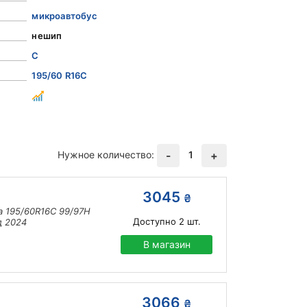
микроавтобус
нешип
C
195/60 R16C
Нужное количество:
1
-
+
3045
₴
 195/60R16C 99/97H
Доступно
2
шт.
д 2024
В магазин
3066
₴