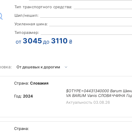
Тип транспортного средства:
Шип/нешип:
Усиленная шина:
Типоразмер:
3045
3110
от
до
₴
ровка:
Страна:
Словакия
$OTYPE=04431340000 Barum Шина
VA BARUM Vanis СЛОВАЧЧИНА Го
Год:
2024
Актуальность
03.08.26
Страна: