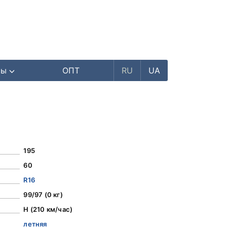
ры
ОПТ
RU
UA
195
60
R16
99/97 (0 кг)
H (210 км/час)
летняя