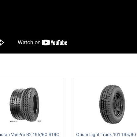
oran VanPro B2 195/60 R16C
Orium Light Truck 101 195/6