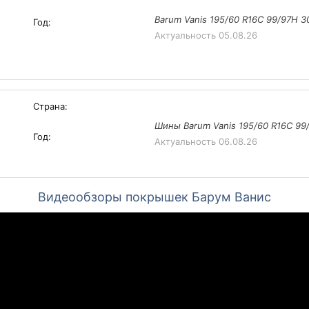
Barum Vanis 195/60 R16C 99/97H 3
Год:
Актуальность
05.08.26
Страна:
Шины Barum Vanis 195/60 R16C 99
Год:
Актуальность
06.08.26
Видеообзоры покрышек Барум Ванис