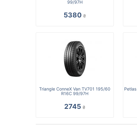
99/97H
5380
₴
Triangle ConneX Van TV701 195/60
Petla
R16C 99/97H
2745
₴