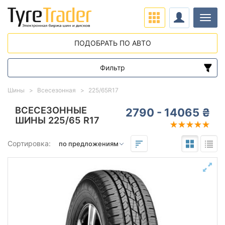
Нави
ПОДОБРАТЬ ПО АВТО
Фильтр
Диапазон цен
Шины
Всесезонная
225/65R17
от
до
ВСЕСЕЗОННЫЕ
2790 - 14065 ₴
ШИНЫ 225/65 R17
Подбор по параметрам
Сортировка:
225
65
17
Сезон