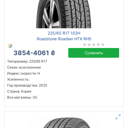
Усиленная шина
Год производства
Страна производства
225/65 R17 102H
Roadstone Roadian HTX RH5
3854-4061 ₴
Сравнить
Сбросить
Подобрать
Типоразмер: 225/65 R17
Сезон: всесезонная
Индекс скорости: H
Усиленность:
Год производства: 2025
Страна: Корея
Все магазины: (3)