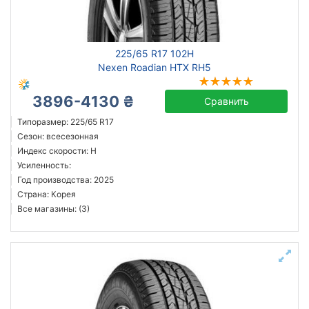
всесезонная
зимняя нешип
зимняя шип
225/65 R17 102H
летняя
Nexen Roadian HTX RH5
3896-4130 ₴
Сравнить
Michelin
Типоразмер: 225/65 R17
Сезон: всесезонная
Continental
Индекс скорости: H
Triangle
Усиленность:
Hankook
Год производства: 2025
Страна: Корея
Sailun
Все магазины: (3)
Bridgestone
Arivo
Austone
Все бренды
Тип транспортного средства