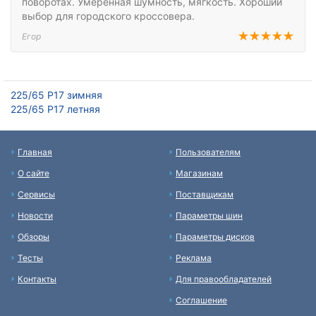
поворотах. Умеренная шумность, мягкость. Хороший
выбор для городского кроссовера.
Егор
225/65 Р17 зимняя
225/65 Р17 летняя
Главная
Пользователям
О сайте
Магазинам
Сервисы
Поставщикам
Новости
Параметры шин
Обзоры
Параметры дисков
Тесты
Реклама
Контакты
Для правообладателей
Соглашение