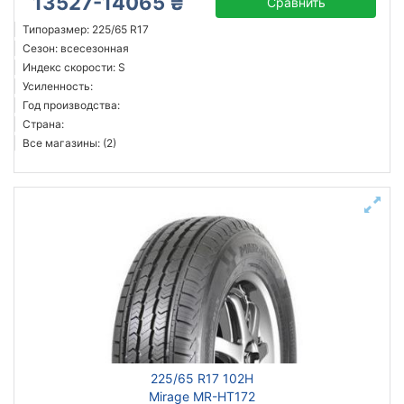
13527-14065 ₴
Сравнить
Типоразмер: 225/65 R17
Сезон: всесезонная
Индекс скорости: S
Усиленность:
Год производства:
Страна:
Все магазины: (2)
225/65 R17 102H
Mirage MR-HT172