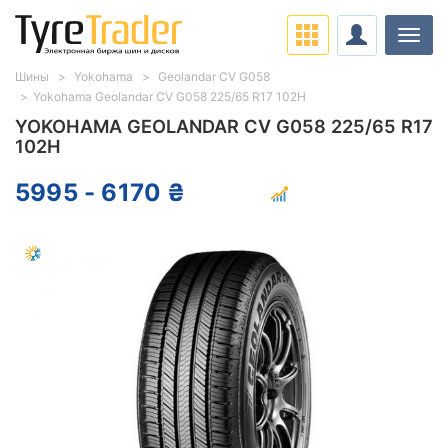
Нави
Шины
Yokohama
Geolandar CV G058
Yokohama Geolandar CV G058 225/65 R17 102H
YOKOHAMA GEOLANDAR CV G058 225/65 R17
102H
5995 - 6170 ₴