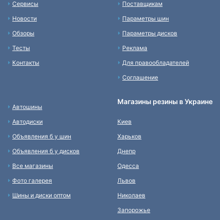
Сервисы
Поставщикам
Новости
Параметры шин
Обзоры
Параметры дисков
Тесты
Реклама
Контакты
Для правообладателей
Соглашение
Магазины резины в Украине
Автошины
Автодиски
Киев
Объявления б у шин
Харьков
Объявления б у дисков
Днепр
Все магазины
Одесса
Фото галерея
Львов
Шины и диски оптом
Николаев
Запорожье