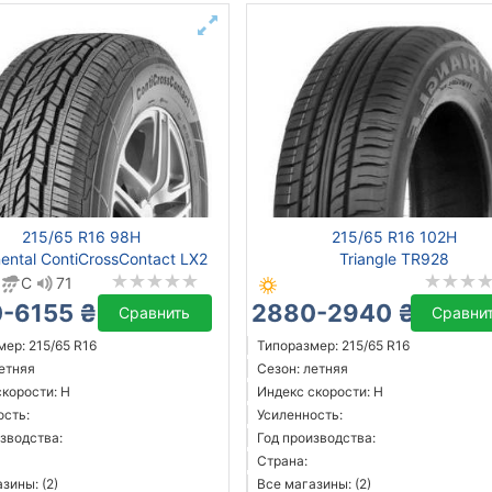
215/65 R16 98H
215/65 R16 102H
nental ContiCrossContact LX2
Triangle TR928
C
71
-6155 ₴
2880-2940 ₴
Сравнить
Сравни
ер: 215/65 R16
Типоразмер: 215/65 R16
летняя
Сезон: летняя
скорости: H
Индекс скорости: H
ость:
Усиленность:
зводства:
Год производства:
Страна:
зины: (2)
Все магазины: (2)