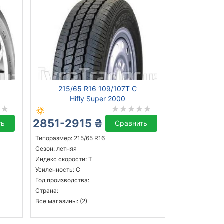
215/65 R16 109/107T C
Hifly Super 2000
2851-2915 ₴
ть
Сравнить
Типоразмер: 215/65 R16
Сезон: летняя
Индекс скорости: T
Усиленность: C
Год производства:
Страна:
Все магазины: (2)