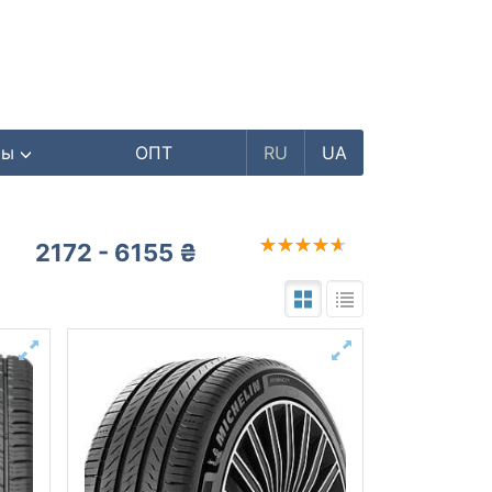
ры
ОПТ
RU
UA
2172 - 6155 ₴