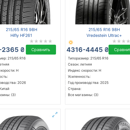
215/65 R16 98H
215/65 R16 98H
Hifly HF261
Vredestein Ultrac+
-2365 ₴
4316-4445 ₴
Сравнить
Сравни
ер: 215/65 R16
Типоразмер: 215/65 R16
летняя
Сезон: летняя
скорости: H
Индекс скорости: H
ость:
Усиленность:
зводства: 2026
Год производства: 2025
 Китай
Страна:
зины: (3)
Все магазины: (3)