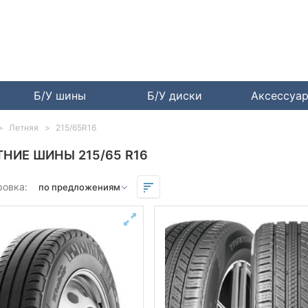
Б/У шины
Б/У диски
Аксессуа
Летняя
215/65R16
ТНИЕ ШИНЫ 215/65 R16
ровка: