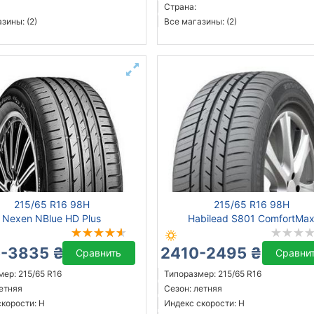
Страна:
зины: (2)
Все магазины: (2)
215/65 R16 98H
215/65 R16 98H
Nexen NBlue HD Plus
Habilead S801 ComfortMa
-3835 ₴
2410-2495 ₴
Сравнить
Сравни
ер: 215/65 R16
Типоразмер: 215/65 R16
летняя
Сезон: летняя
скорости: H
Индекс скорости: H