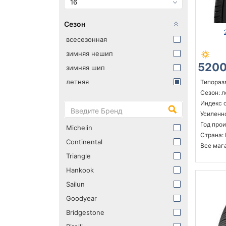
16
Сезон
всесезонная
зимняя нешип
5200
зимняя шип
летняя
Типоразм
Сезон: 
Индекс с
Усиленн
Год прои
Michelin
Страна:
Continental
Все мага
Triangle
Hankook
Sailun
Goodyear
Bridgestone