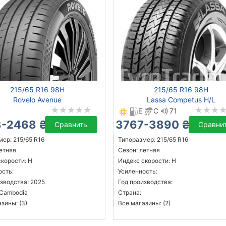
215/65 R16 98H
215/65 R16 98H
Rovelo Avenue
Lassa Competus H/L
E
C
71
-2468 ₴
3767-3890 ₴
Сравнить
Сравни
ер: 215/65 R16
Типоразмер: 215/65 R16
летняя
Сезон: летняя
скорости: H
Индекс скорости: H
ость:
Усиленность:
зводства: 2025
Год производства:
 Cambodia
Страна:
зины: (3)
Все магазины: (2)