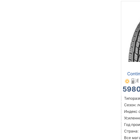
Conti
E
5980
Типоразм
Сезон: 
Индекс 
Усиленн
Год прои
Страна:
Все мага