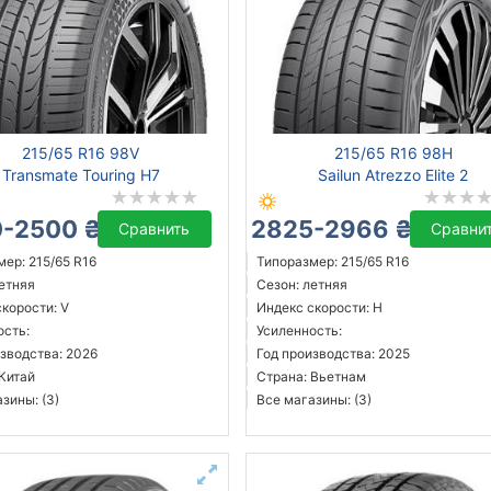
215/65 R16 98V
215/65 R16 98H
Transmate Touring H7
Sailun Atrezzo Elite 2
-2500 ₴
2825-2966 ₴
Сравнить
Сравни
ер: 215/65 R16
Типоразмер: 215/65 R16
летняя
Сезон: летняя
корости: V
Индекс скорости: H
ость:
Усиленность:
зводства: 2026
Год производства: 2025
 Китай
Страна: Вьетнам
зины: (3)
Все магазины: (3)