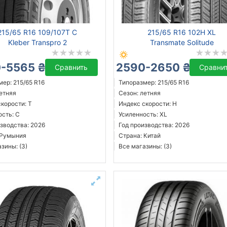
215/65 R16 109/107T C
215/65 R16 102H XL
Kleber Transpro 2
Transmate Solitude
-5565 ₴
2590-2650 ₴
Сравнить
Сравни
ер: 215/65 R16
Типоразмер: 215/65 R16
летняя
Сезон: летняя
корости: T
Индекс скорости: H
ость: C
Усиленность: XL
зводства: 2026
Год производства: 2026
 Румыния
Страна: Китай
зины: (3)
Все магазины: (3)