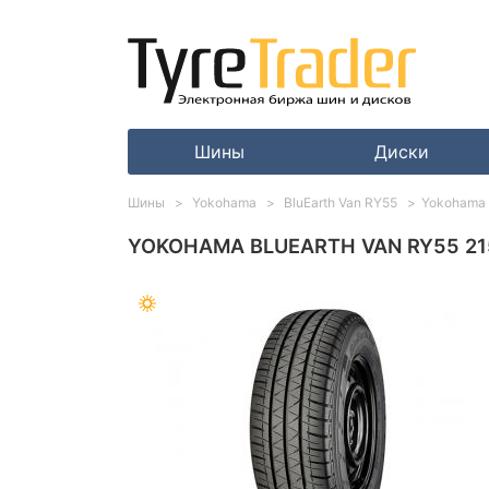
Шины
Диски
Шины
Yokohama
BluEarth Van RY55
Yokohama 
YOKOHAMA BLUEARTH VAN RY55 215