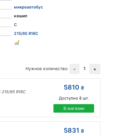
микроавтобус
нешип
C
215/65 R16C
Нужное количество:
1
-
+
5810
₴
 215/65 R16C
Доступно
8
шт.
В магазин
5831
₴