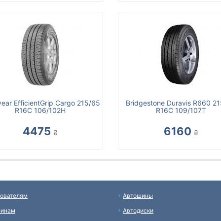
ear EfficientGrip Cargo 215/65
Bridgestone Duravis R660 2
R16C 106/102H
R16C 109/107T
4475
6160
₴
₴
ователям
Автошины
зинам
Автодиски