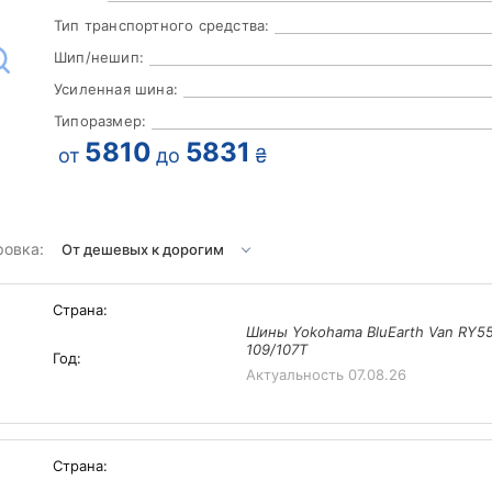
Тип транспортного средства:
Шип/нешип:
Усиленная шина:
Типоразмер:
5810
5831
от
до
₴
ровка:
Страна:
Шины Yokohama BluEarth Van RY55
109/107T
Год:
Актуальность
07.08.26
Страна: