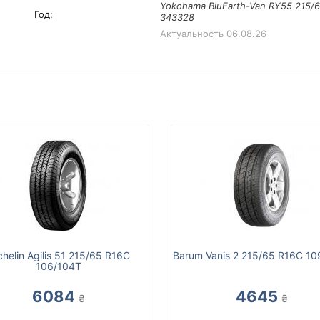
Yokohama BluEarth-Van RY55 215/6
Год:
343328
Актуальность
06.08.26
chelin Agilis 51 215/65 R16С
Barum Vanis 2 215/65 R16C 10
106/104T
6084
4645
₴
₴