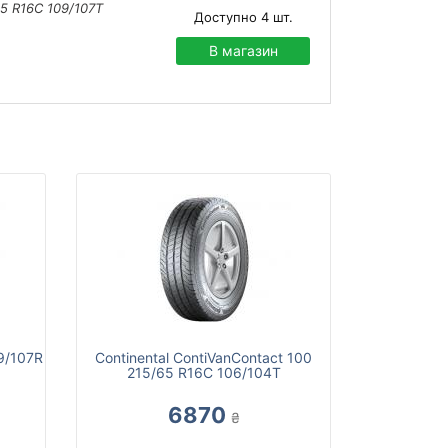
5 R16C 109/107T
Доступно
4
шт.
В магазин
9/107R
Continental ContiVanContact 100
215/65 R16C 106/104T
6870
₴