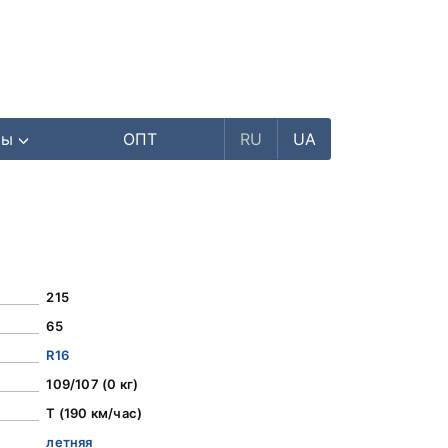
ры
ОПТ
RU
UA
215
65
R16
109/107 (0 кг)
T (190 км/час)
летняя