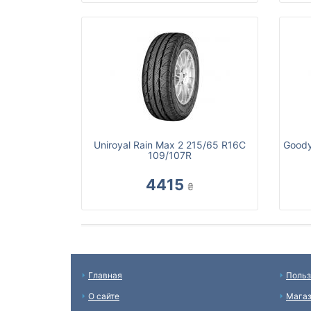
Uniroyal Rain Max 2 215/65 R16C
Goody
109/107R
4415
₴
Главная
Польз
О сайте
Мага