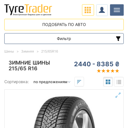
Нави
ПОДОБРАТЬ ПО АВТО
Фильтр
Диапазон цен
Шины
Зимняя
215/65R16
от
до
ЗИМНИЕ ШИНЫ
2440 - 8385 ₴
215/65 R16
Подбор по параметрам
Сортировка:
215
65
16
Сезон