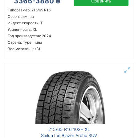
3366-3880 ₴
Сравнить
Типоразмер: 215/65 R16
Сезон: зимняя
Индекс скорости: T
Усиленность: XL
Год производства: 2024
Страна: Туреччина
Все магазины: (3)
215/65 R16 102H XL
Sailun Ice Blazer Arctic SUV