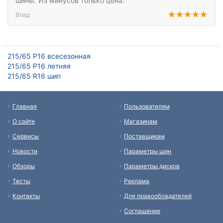
шины. Из минусов только цена.
Влад
215/65 Р16 всесезонная
215/65 Р16 летняя
215/65 R16 шип
Главная
Пользователям
О сайте
Магазинам
Сервисы
Поставщикам
Новости
Параметры шин
Обзоры
Параметры дисков
Тесты
Реклама
Контакты
Для правообладателей
Соглашение