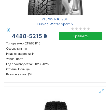
всесезонная
зимняя нешип
зимняя шип
215/65 R16 98H
летняя
Dunlop Winter Sport 5
4488-5215 ₴
Сравнить
Michelin
Типоразмер: 215/65 R16
Сезон: зимняя
Continental
Индекс скорости: H
Triangle
Усиленность:
Hankook
Год производства: 2023,2025
Страна: Польща
Sailun
Все магазины: (5)
Goodyear
Bridgestone
Pirelli
Все бренды
Тип транспортного средства