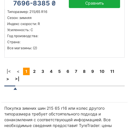
7696-8385 ₴
Сравнить
Типоразмер: 215/65 R16
Сезон: зимняя
Индекс скорости: R
Усиленность: C
Год производства:
Страна:
Все магазины: (2)
|<
<
1
2
3
4
5
6
7
8
9
10
11
>
>|
Покупка зимних шин 215 65 r16 или колес другого
типоразмера требует обстоятельного подхода и
ознакомления с соответствующей информацией. Все
необходимые сведения предоставит TyreTrader: цены