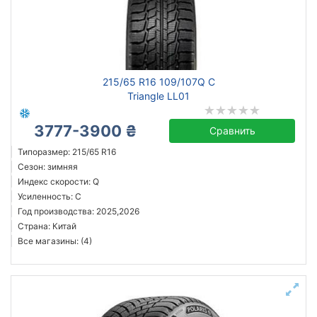
Усиленная шина
Год производства
Страна производства
215/65 R16 109/107Q C
Triangle LL01
3777-3900 ₴
Сравнить
Сбросить
Подобрать
Типоразмер: 215/65 R16
Сезон: зимняя
Индекс скорости: Q
Усиленность: C
Год производства: 2025,2026
Страна: Китай
Все магазины: (4)