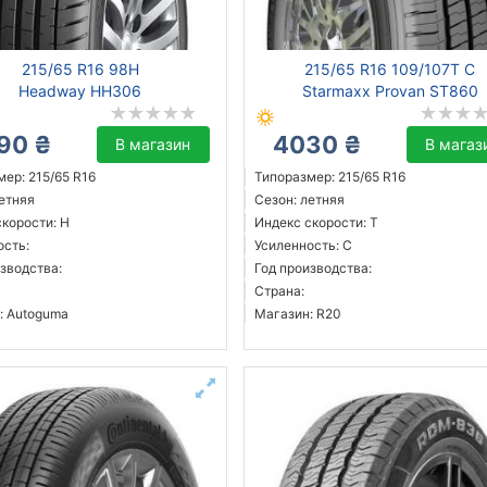
215/65 R16 98H
215/65 R16 109/107T C
Headway HH306
Starmaxx Provan ST860
90 ₴
4030 ₴
В магазин
В магаз
ер: 215/65 R16
Типоразмер: 215/65 R16
летняя
Сезон: летняя
скорости: H
Индекс скорости: T
ость:
Усиленность: C
зводства:
Год производства:
Страна:
: Autoguma
Магазин: R20