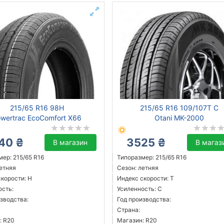
215/65 R16 98H
215/65 R16 109/107T C
wertrac EcoComfort X66
Otani MK-2000
40 ₴
3525 ₴
В магазин
В магаз
ер: 215/65 R16
Типоразмер: 215/65 R16
летняя
Сезон: летняя
скорости: H
Индекс скорости: T
ость:
Усиленность: C
зводства:
Год производства:
Страна:
: R20
Магазин: R20