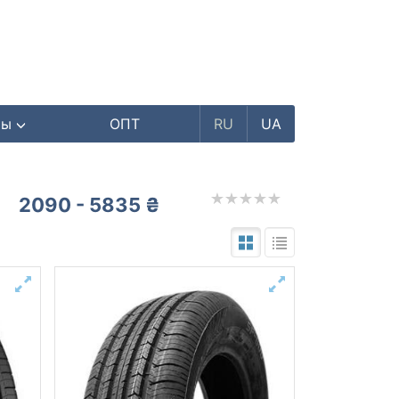
ры
ОПТ
RU
UA
2090 - 5835 ₴