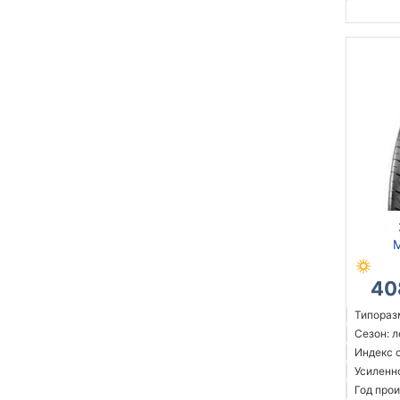
M
40
Типоразм
Сезон: 
Индекс с
Усиленн
Год прои