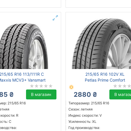
215/65 R16 113/111R C
215/65 R16 102V XL
axxis MCV3+ Vansmart
Petlas Prime Comfort
85 ₴
2880 ₴
В магазин
В магаз
ер: 215/65 R16
Типоразмер: 215/65 R16
летняя
Сезон: летняя
корости: R
Индекс скорости: V
ость: C
Усиленность: XL
зводства:
Год производства: