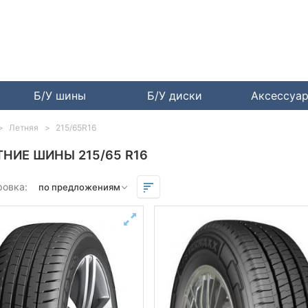
Б/У шины
Б/У диски
Аксессуа
Летняя
215/65R16
ТНИЕ ШИНЫ 215/65 R16
ровка: