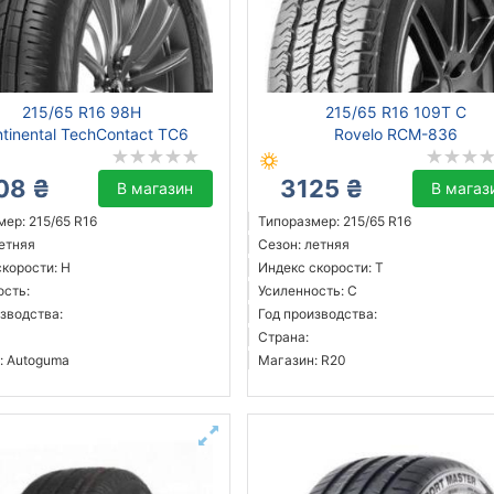
215/65 R16 98H
215/65 R16 109T C
tinental TechContact TC6
Rovelo RCM-836
08 ₴
3125 ₴
В магазин
В магаз
ер: 215/65 R16
Типоразмер: 215/65 R16
летняя
Сезон: летняя
скорости: H
Индекс скорости: T
ость:
Усиленность: C
зводства:
Год производства:
Страна:
: Autoguma
Магазин: R20