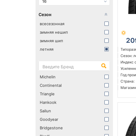
16
Сезон
всесезонная
зимняя нешип
20
зимняя шип
летняя
Типоразм
Сезон: 
Индекс 
Усиленн
Год прои
Michelin
Страна:
Continental
Магазин
Triangle
Hankook
Sailun
Goodyear
Bridgestone