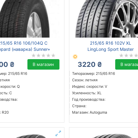
215/65 R16 106/104Q C
215/65 R16 102V XL
pard (наварка) Sunner+
LingLong Sport Master
00 ₴
3220 ₴
В магазин
В магаз
ер: 215/65 R16
Типоразмер: 215/65 R16
летняя
Сезон: летняя
скорости: Q
Индекс скорости: V
ость: C
Усиленность: XL
зводства:
Год производства:
Страна:
: R20
Магазин: Autoguma