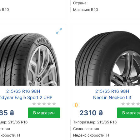
Страна:
: R20
Магазин: R20
215/65 R16 98H
215/65 R16 98H
odyear Eagle Sport 2 UHP
NeoLin NeoEco L3
65 ₴
2310 ₴
В магазин
В магаз
ер: 215/65 R16
Типоразмер: 215/65 R16
летняя
Сезон: летняя
скорости: H
Индекс скорости: H