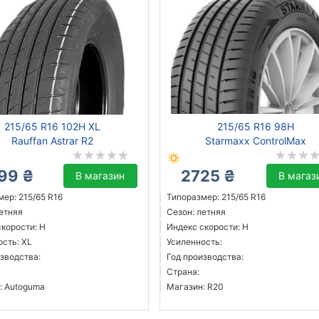
215/65 R16 102H XL
215/65 R16 98H
Rauffan Astrar R2
Starmaxx ControlMax
99 ₴
2725 ₴
В магазин
В магаз
ер: 215/65 R16
Типоразмер: 215/65 R16
летняя
Сезон: летняя
скорости: H
Индекс скорости: H
ость: XL
Усиленность:
зводства:
Год производства:
Страна:
: Autoguma
Магазин: R20