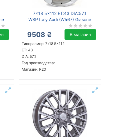
7x18 5x112 ET:43 DIA:57,1
ne
WSP Italy Audi (W567) Giasone
9508 ₴
ин
В магазин
Типоразмер: 7x18 5x112
ET: 43
DIA: 57,1
Год производства:
Магазин: R20