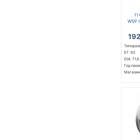
11
WSP I
19
Типораз
ET: 63
DIA: 71,6
Год прои
Магазин