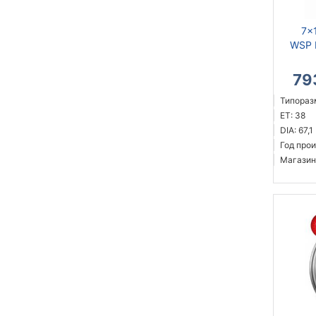
7x
WSP I
79
Типоразм
ET: 38
DIA: 67,1
Год прои
Магазин