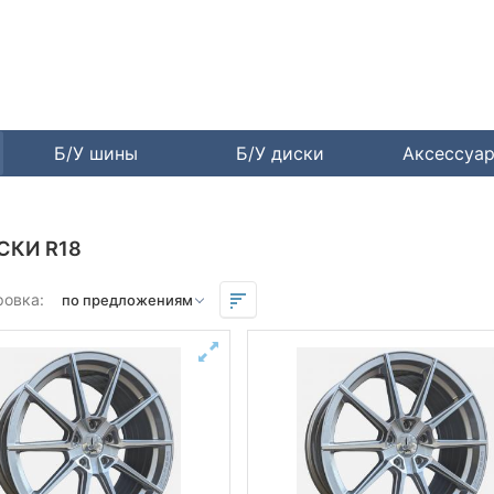
Б/У шины
Б/У диски
Аксессуа
СКИ R18
ровка: