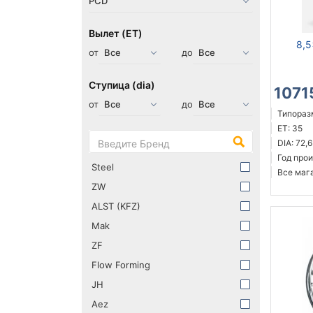
Вылет (ET)
8,5
от
до
Ступица (dia)
1071
от
до
Типоразм
ET: 35
DIA: 72,6
Год прои
Steel
Все мага
ZW
ALST (KFZ)
Mak
ZF
Flow Forming
JH
Aez