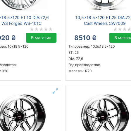
x18 5x120 ET:10 DIA:72,6
10,5x18 5x120 ET:25 DIA:72
WS Forged WS-101C
Cast Wheels CW7009
020 ₴
8510 ₴
В магазин
В магаз
мер: 10x18 5x120
Типоразмер: 10,5x18 5x120
ET: 25
DIA: 72,6
зводства:
Год производства:
: R20
Магазин: R20