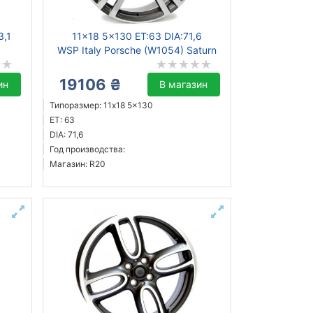
3,1
11x18 5x130 ET:63 DIA:71,6
WSP Italy Porsche (W1054) Saturn
19106 ₴
ин
В магазин
Типоразмер: 11x18 5x130
ET: 63
DIA: 71,6
Год производства:
Магазин: R20