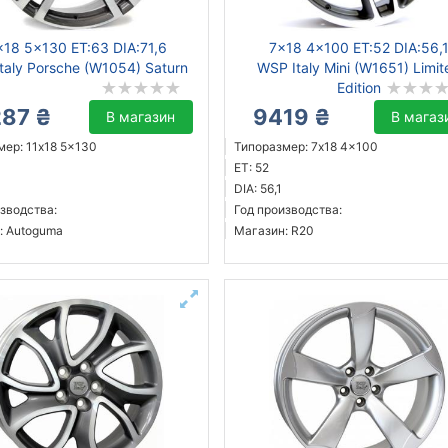
x18 5x130 ET:63 DIA:71,6
7x18 4x100 ET:52 DIA:56,
taly Porsche (W1054) Saturn
WSP Italy Mini (W1651) Limit
Edition
287 ₴
9419 ₴
В магазин
В магаз
мер: 11x18 5x130
Типоразмер: 7x18 4x100
ET: 52
DIA: 56,1
зводства:
Год производства:
: Autoguma
Магазин: R20