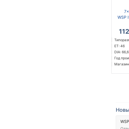
7x
WSP I
11
Типоразм
ET: 46
DIA: 66,6
Год прои
Магазин
Новы
WSP 
Отл