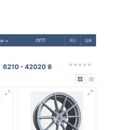
ры
ОПТ
RU
UA
6210 - 42020 ₴