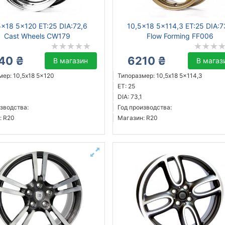
5x18 5x120 ET:25 DIA:72,6
10,5x18 5x114,3 ET:25 DIA:7
Cast Wheels CW179
Flow Forming FF006
40 ₴
6210 ₴
В магазин
В магаз
ер: 10,5x18 5x120
Типоразмер: 10,5x18 5x114,3
ET: 25
DIA: 73,1
зводства:
Год производства:
: R20
Магазин: R20