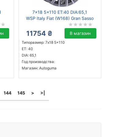
1
7x18 5x110 ET:40 DIA:65,1
WSP Italy Fiat (W168) Gran Sasso
11754 ₴
ин
В магазин
Типоразмер: 7x18 5x110
ET: 40
DIA: 65,1
Год производства:
Магазин: Autoguma
144
145
>
>|