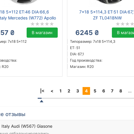
18 5x112 ET:46 DIA:66,6
7x18 5x114,3 ET:51 DIA:67,
taly Mercedes (W772) Apollo
ZF TL0418NW
257 ₴
6245 ₴
В магазин
В магаз
ер: 7x18 5x112
Типоразмер: 7x18 5x114,3
ET: 51
DIA: 67,1
зводства:
Год производства:
: R20
Магазин: R20
|<
<
1
2
3
4
5
6
7
8
...
е отзывы
Italy Audi (W567) Giasone
ично отбалансировались.