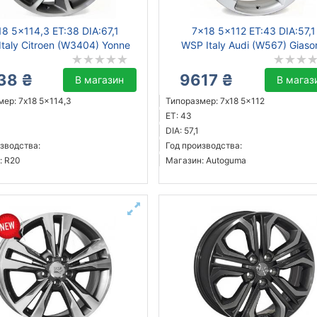
18 5x114,3 ET:38 DIA:67,1
7x18 5x112 ET:43 DIA:57,1
taly Citroen (W3404) Yonne
WSP Italy Audi (W567) Giaso
38 ₴
9617 ₴
В магазин
В магаз
ер: 7x18 5x114,3
Типоразмер: 7x18 5x112
ET: 43
DIA: 57,1
зводства:
Год производства:
: R20
Магазин: Autoguma