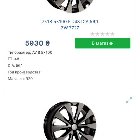
Ступица (dia)
7x18 5x100 ET:48 DIA:56,1
от
до
ZW 7727
5930 ₴
В магазин
Steel
Типоразмер: 7x18 5x100
ET: 48
ZW
DIA: 56,1
ALST (KFZ)
Год производства:
Mak
Магазин: R20
ZF
Flow Forming
GT
Aez
Все бренды
Тип диска