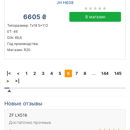
JH H608
6605 ₴
В магазин
Типоразмер: 7x18 5x112
ET: 46
DIA: 66,6
Год производства:
Магазин: R20
|<
<
1
2
3
4
5
6
7
8
...
144
145
>
>|
Новые отзывы
ZF LX516
Достаточно прочные.