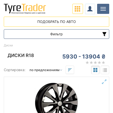
Нави
ПОДОБРАТЬ ПО АВТО
Фильтр
Диапазон цен
Диски
от
до
ДИСКИ R18
5930 - 13904 ₴
Подбор по параметрам
Сортировка:
Вылет (ET)
от
до