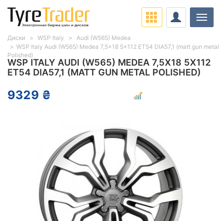
Нави
Диски
WSP Italy
Audi (W565) Medea
WSP Italy Audi (W565) Medea 7,5x18 5x112 ET54 DIA57,1 (matt gun metal
Polished)
WSP ITALY AUDI (W565) MEDEA 7,5X18 5X112
ET54 DIA57,1 (MATT GUN METAL POLISHED)
9329 ₴