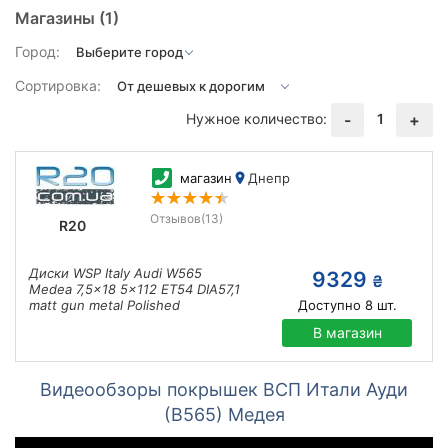
Магазины
(1)
Город:
Сортировка:
Нужное количество:
1
-
+
магазин
Днепр
Отзывов
(13)
R20
Диски WSP Italy Audi W565
9329
₴
Medea 7,5x18 5x112 ET54 DIA57,1
matt gun metal Polished
Доступно
8
шт.
В магазин
Видеообзоры покрышек ВСП Итали Ауди
(В565) Медея