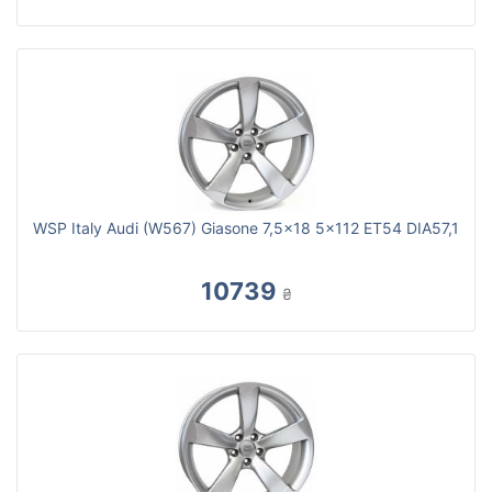
WSP Italy Audi (W567) Giasone 7,5x18 5x112 ET54 DIA57,1
10739
₴