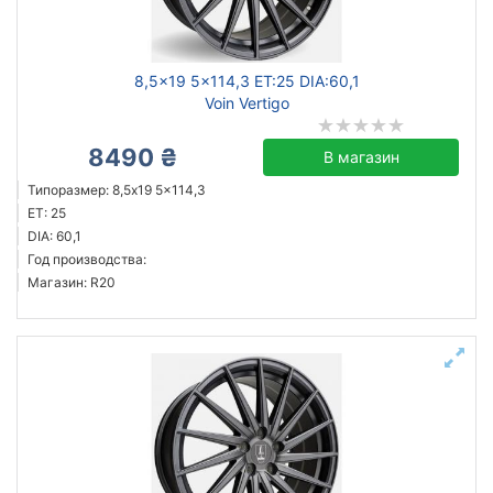
кованый
литой
8,5x19 5x114,3 ET:25 DIA:60,1
Voin Vertigo
8490 ₴
Сбросить
Подобрать
В магазин
Типоразмер: 8,5x19 5x114,3
ET: 25
DIA: 60,1
Год производства:
Магазин: R20