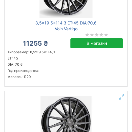
Ступица (dia)
от
до
8,5x19 5x114,3 ET:45 DIA:70,6
Voin Vertigo
11255 ₴
В магазин
ZW
Типоразмер: 8,5x19 5x114,3
Mak
ET: 45
ZF
DIA: 70,6
Год производства:
Flow Forming
Магазин: R20
GT
Aez
Allante
ATS
Все бренды
Тип диска