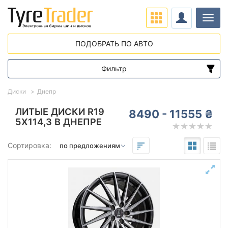
Нави
ПОДОБРАТЬ ПО АВТО
Фильтр
Диапазон цен
Диски
Днепр
от
до
ЛИТЫЕ ДИСКИ R19
8490 - 11555 ₴
5X114,3 В ДНЕПРЕ
Подбор по параметрам
Сортировка:
Вылет (ET)
от
до