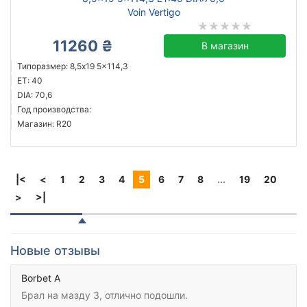
Voin Vertigo
11260 ₴
В магазин
Типоразмер: 8,5x19 5x114,3
ET: 40
DIA: 70,6
Год производства:
Магазин: R20
|<
<
1
2
3
4
5
6
7
8
...
19
20
>
>|
Новые отзывы
Borbet A
Брал на мазду 3, отлично подошли.