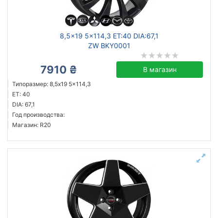
кованый
литой
8,5x19 5x114,3 ET:40 DIA:67,1
ZW BKY0001
7910 ₴
Сбросить
Подобрать
В магазин
Типоразмер: 8,5x19 5x114,3
ET: 40
DIA: 67,1
Год производства:
Магазин: R20