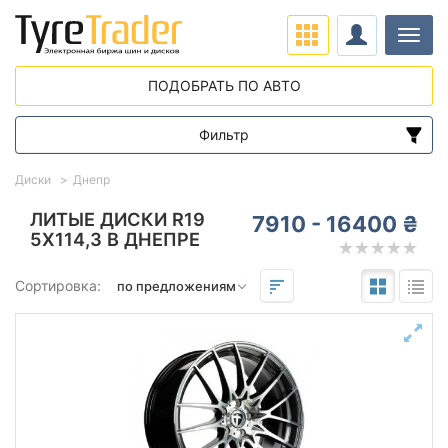
Нави
ПОДОБРАТЬ ПО АВТО
Фильтр
Диапазон цен
Диски
Днепр
от
до
ЛИТЫЕ ДИСКИ R19
7910 - 16400 ₴
5X114,3 В ДНЕПРЕ
Подбор по параметрам
Сортировка:
Вылет (ET)
от
до