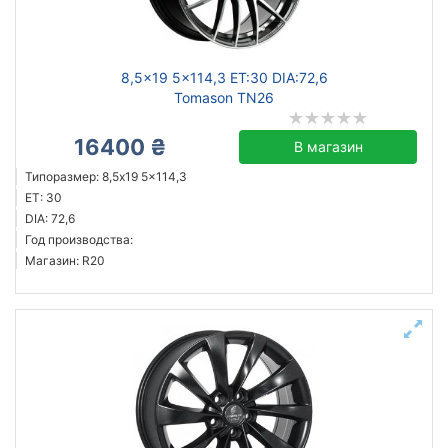
Ступица (dia)
от
до
8,5x19 5x114,3 ET:30 DIA:72,6
Tomason TN26
16400 ₴
В магазин
ZW
Типоразмер: 8,5x19 5x114,3
Mak
ET: 30
ZF
DIA: 72,6
Год производства:
Flow Forming
Магазин: R20
GT
Aez
Allante
ATS
Все бренды
Тип диска