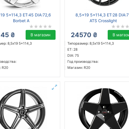
19 5x114,3 ET:45 DIA:72,6
8,5x19 5x114,3 ET:28 DIA:
Borbet A
ATS Crosslight
845 ₴
24570 ₴
В магазин
В магаз
ер: 8,5x19 5x114,3
Типоразмер: 8,5x19 5x114,3
ET: 28
DIA: 75
зводства:
Год производства:
: R20
Магазин: R20