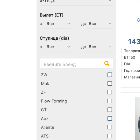
Вылет (ET)
8
от
до
Ступица (dia)
14
от
до
Типоразм
ET: 50
DIA:
Год прои
ZW
Магазин
Mak
ZF
Flow Forming
GT
Aez
Allante
ATS