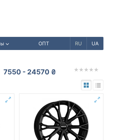
ры
ОПТ
RU
UA
7550 - 24570 ₴