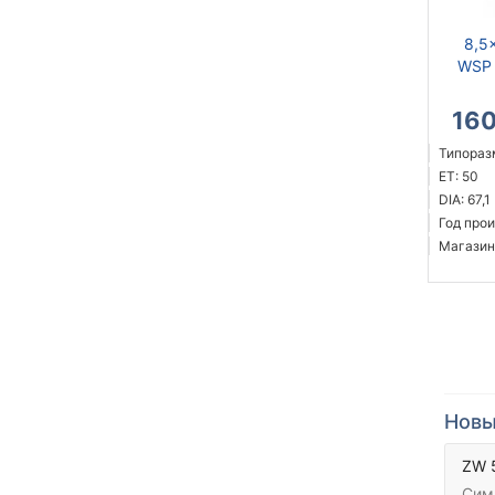
8,5
WSP I
16
Типоразм
ET: 50
DIA: 67,1
Год прои
Магазин
Новы
ZW 
Сим