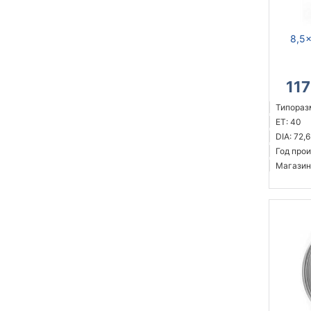
8,5x
11
Типоразм
ET: 40
DIA: 72,6
Год прои
Магазин