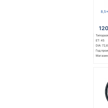
8,5x
12
Типоразм
ET: 45
DIA: 72,6
Год прои
Магазин