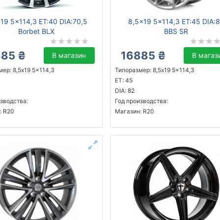
19 5x114,3 ET:40 DIA:70,5
8,5x19 5x114,3 ET:45 DIA:
Borbet BLX
BBS SR
885 ₴
16885 ₴
В магазин
В магаз
ер: 8,5x19 5x114,3
Типоразмер: 8,5x19 5x114,3
ET: 45
DIA: 82
зводства:
Год производства:
: R20
Магазин: R20