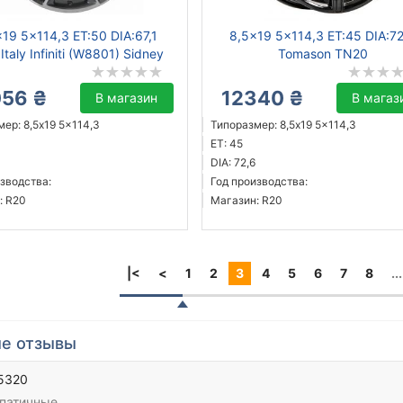
x19 5x114,3 ET:50 DIA:67,1
8,5x19 5x114,3 ET:45 DIA:7
taly Infiniti (W8801) Sidney
Tomason TN20
056 ₴
12340 ₴
В магазин
В магаз
ер: 8,5x19 5x114,3
Типоразмер: 8,5x19 5x114,3
ET: 45
DIA: 72,6
зводства:
Год производства:
: R20
Магазин: R20
|<
<
1
2
3
4
5
6
7
8
...
е отзывы
5320
патичные.