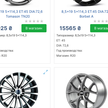
19 5x114,3 ET:45 DIA:72,6
8,5x19 5x114,3 ET:45 DIA:7
Tomason TN20
Borbet A
025 ₴
15565 ₴
В магазин
В магаз
ер: 8,5x19 5x114,3
Типоразмер: 8,5x19 5x114,3
ET: 45
DIA: 72,6
зводства:
Год производства:
: R20
Магазин: R20