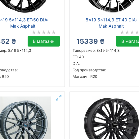
x19 5x114,3 ET:50 DIA:
8x19 5x114,3 ET:40 DIA:
Mak Asphalt
Mak Asphalt
352 ₴
15339 ₴
В магазин
В магаз
ер: 8x19 5x114,3
Типоразмер: 8x19 5x114,3
ET: 40
DIA:
зводства:
Год производства:
: R20
Магазин: R20