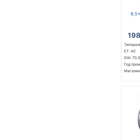
8,5x
19
Типоразм
ET: 40
DIA: 70,5
Год прои
Магазин