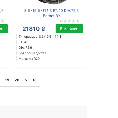
2,6
8,5x19 5x114,3 ET:40 DIA:72,6
Borbet BY
21810 ₴
ин
В магазин
Типоразмер: 8,5x19 5x114,3
ET: 40
DIA: 72,6
Год производства:
Магазин: R20
19
20
>
>|