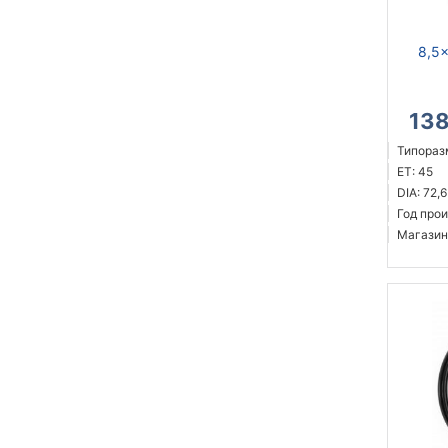
8,5x
13
Типоразм
ET: 45
DIA: 72,6
Год прои
Магазин