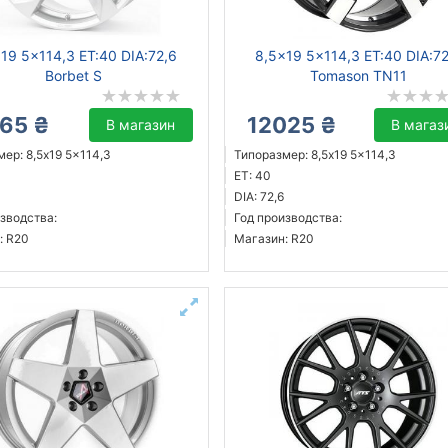
19 5x114,3 ET:40 DIA:72,6
8,5x19 5x114,3 ET:40 DIA:7
Borbet S
Tomason TN11
765 ₴
12025 ₴
В магазин
В магаз
ер: 8,5x19 5x114,3
Типоразмер: 8,5x19 5x114,3
ET: 40
DIA: 72,6
зводства:
Год производства:
: R20
Магазин: R20