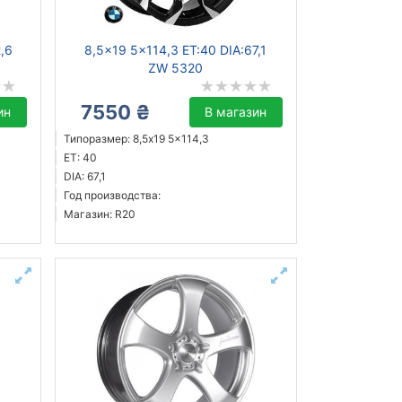
2,6
8,5x19 5x114,3 ET:40 DIA:67,1
ZW 5320
7550 ₴
ин
В магазин
Типоразмер: 8,5x19 5x114,3
ET: 40
DIA: 67,1
Год производства:
Магазин: R20