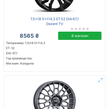
Ступица (dia)
от
до
7,5x18 5x114,3 ET:52 DIA:67,1
Dezent TV
8565 ₴
В магазин
ZW
Типоразмер: 7,5x18 5x114,3
Mak
ET: 52
ZF
DIA: 67,1
Год производства:
Flow Forming
Магазин: Autoguma
JH
Allante
Alutec
Amati
Все бренды
Тип диска