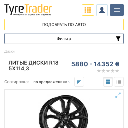
Нави
ПОДОБРАТЬ ПО АВТО
Фильтр
Диапазон цен
Диски
от
до
ЛИТЫЕ ДИСКИ R18
5880 - 14352 ₴
5X114,3
Подбор по параметрам
Сортировка:
Вылет (ET)
от
до