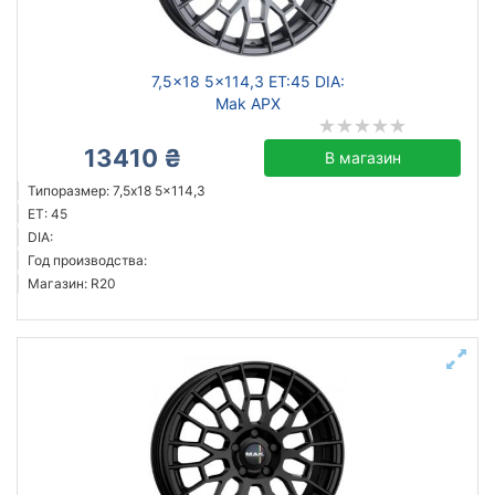
кованый
литой
стальной
7,5x18 5x114,3 ET:45 DIA:
Mak APX
13410 ₴
В магазин
Сбросить
Подобрать
Типоразмер: 7,5x18 5x114,3
ET: 45
DIA:
Год производства:
Магазин: R20