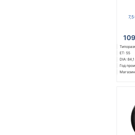
7,5
10
Типоразм
ET: 55
DIA: 84,1
Год прои
Магазин