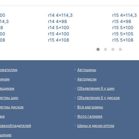
100
r14 4x114,3
r15 4x114,3
14,3
r14 4x98
r15 4x98
98
r14 5x100
r15 5x100
100
r15 4x100
r15 5x105
108
r15 4x108
r15 5x108
ователям
Автошины
зинам
Автодиски
авщикам
Объявления б у шин
метры шин
Объявления б у дисков
етры дисков
Все магазины
ама
Фото галерея
равообладателей
Шины и диски оптом
ашение