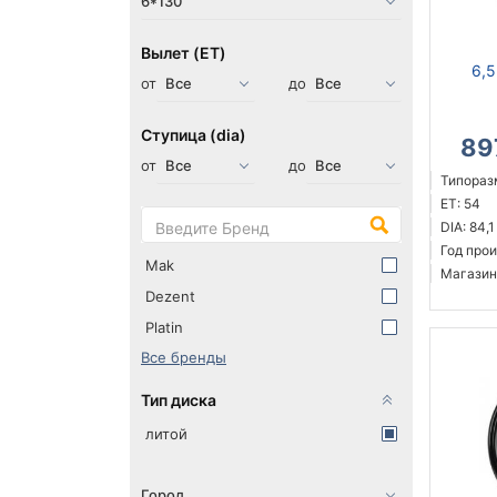
Вылет (ET)
6,5
от
до
Ступица (dia)
89
от
до
Типоразм
ET: 54
DIA: 84,1
Год прои
Mak
Магазин
Dezent
Platin
Все бренды
Тип диска
литой