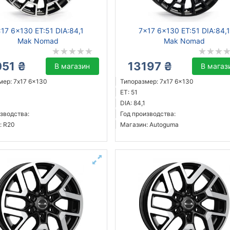
17 6x130 ET:51 DIA:84,1
7x17 6x130 ET:51 DIA:84,1
Mak Nomad
Mak Nomad
051 ₴
13197 ₴
В магазин
В магаз
мер: 7x17 6x130
Типоразмер: 7x17 6x130
ET: 51
DIA: 84,1
зводства:
Год производства:
: R20
Магазин: Autoguma