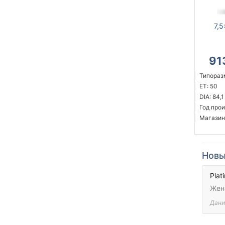
7,5
91
Типоразм
ET: 50
DIA: 84,1
Год прои
Магазин
Новы
Plat
Жена
Дани