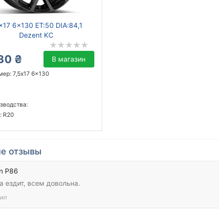
x17 6x130 ET:50 DIA:84,1
Dezent KC
30 ₴
В магазин
ер: 7,5x17 6x130
зводства:
: R20
е отзывы
in P86
 ездит, всем довольна.
ил