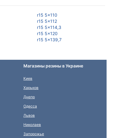
r15 5x110
r15 5x98
r15 5x112
r16 4x100
r15 5x114,3
r16 4x108
r15 5x120
r16 4x98
r15 5x139,7
r16 5x100
Магазины резины в Украине
Киев
Харьков
Днепр
Одесса
Львов
Николаев
Запорожье