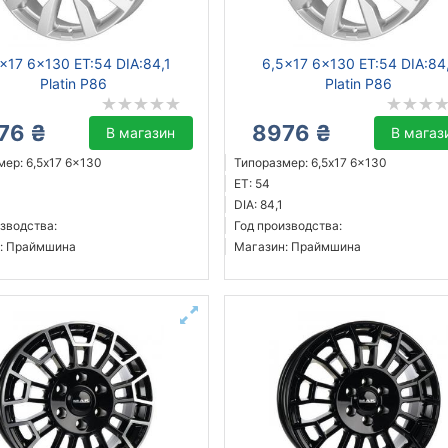
x17 6x130 ET:54 DIA:84,1
6,5x17 6x130 ET:54 DIA:84
Platin P86
Platin P86
76 ₴
8976 ₴
В магазин
В магаз
ер: 6,5x17 6x130
Типоразмер: 6,5x17 6x130
ET: 54
DIA: 84,1
зводства:
Год производства:
: Праймшина
Магазин: Праймшина