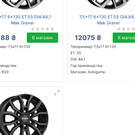
x17 6x130 ET:55 DIA:84,1
7,5x17 6x130 ET:55 DIA:84,
Mak Gravel
Mak Gravel
988 ₴
12075 ₴
В магазин
В магаз
ер: 7,5x17 6x130
Типоразмер: 7,5x17 6x130
ET: 55
DIA: 84,1
зводства:
Год производства:
: R20
Магазин: Autoguma