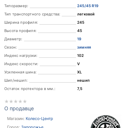
Типоразмер:
245/45 R19
Тип транспортного средства:
легковой
Ширина профиля:
245
Высота профиля:
45
Диаметр:
19
Сезон:
зимняя
Индекс нагрузки:
102
Индекс скорости:
V
Усиленная шина:
XL
Шип/нешип:
нешип
Остаток протектора в мм.:
7,5
О продавце
Магазин:
Колесо-Центр
Город:
Запорожье