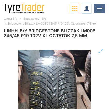
Нави
Шины Б/У
Бриджстоун Б/У
Bridgestone Blizzak LM005 245/45 R19 102V XL остаток 7,5 мм
ШИНЫ Б/У BRIDGESTONE BLIZZAK LM005
245/45 R19 102V XL ОСТАТОК 7,5 ММ