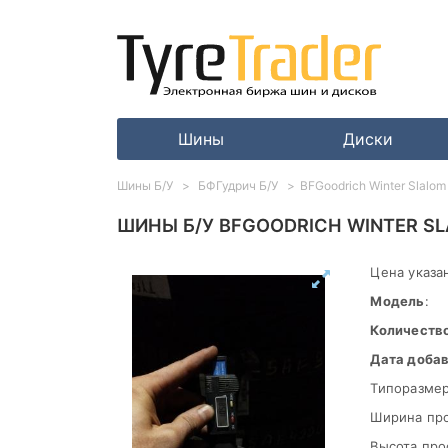
Шины
Диски
Шины Б/У
БФГудрич Б/У
BFGoodrich Winter Slalom
ШИНЫ Б/У BFGOODRICH WINTER SL
Цена указан
Модель
:
Количеств
Дата доба
Типоразмер
Ширина пр
Высота про