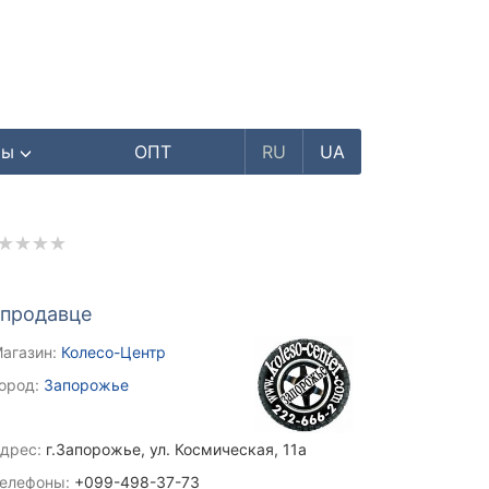
ры
ОПТ
RU
UA
 продавце
агазин:
Колесо-Центр
ород:
Запорожье
дрес:
г.Запорожье, ул. Космическая, 11а
елефоны:
+099-498-37-73