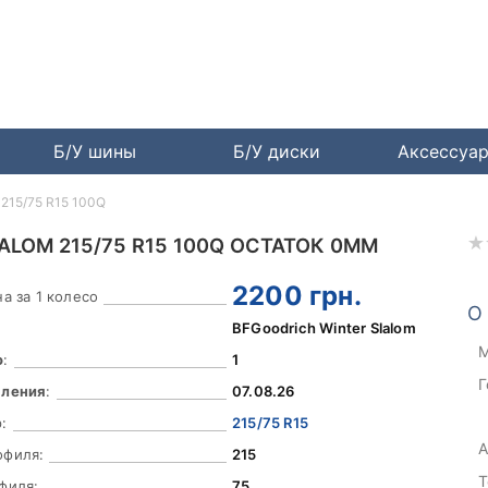
Б/У шины
Б/У диски
Аксессуа
 215/75 R15 100Q
ALOM 215/75 R15 100Q ОСТАТОК 0ММ
2200
грн.
а за 1 колесо
О
BFGoodrich Winter Slalom
М
о
:
1
Г
вления
:
07.08.26
:
215/75 R15
А
офиля:
215
Т
филя:
75