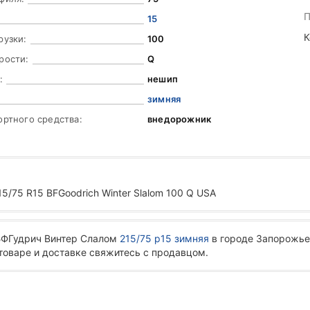
П
15
К
рузки:
100
рости:
Q
:
нешип
зимняя
ортного средства:
внедорожник
/75 R15 BFGoodrich Winter Slalom 100 Q USA
БФГудрич Винтер Слалом
215/75 р15 зимняя
в городе Запорожье 
 товаре и доставке свяжитесь с продавцом.