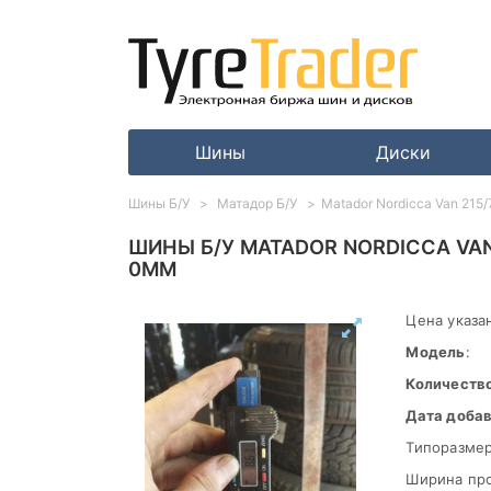
Шины
Диски
Шины Б/У
Матадор Б/У
Matador Nordicca Van 215
ШИНЫ Б/У MATADOR NORDICCA VAN 
0ММ
Цена указан
Модель
:
Количеств
Дата доба
Типоразмер
Ширина пр