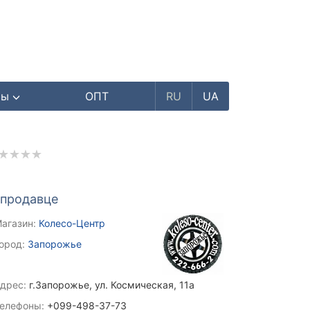
ры
ОПТ
RU
UA
 продавце
агазин:
Колесо-Центр
ород:
Запорожье
дрес:
г.Запорожье, ул. Космическая, 11а
елефоны:
+099-498-37-73