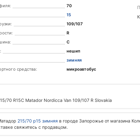
филя:
70
П
15
К
рузки:
109/107
рости:
R
шина:
C
:
нешип
зимняя
ортного средства:
микроавтобус
/70 R15C Matador Nordicca Van 109/107 R Slovakia
 Матадор
215/70 р15 зимняя
в городе Запорожье от магазина Кол
ставке свяжитесь с продавцом.