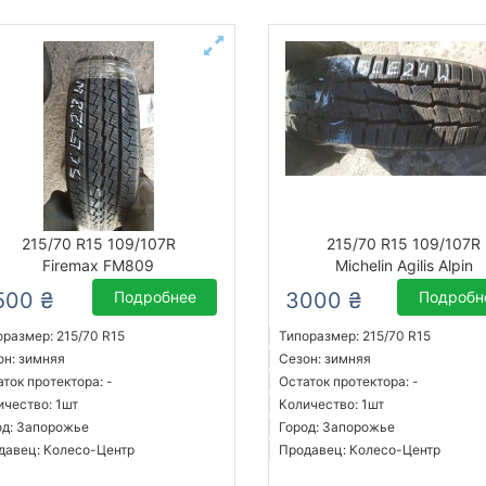
215/70 R15 109/107R
215/70 R15 109/107R
Firemax FM809
Michelin Agilis Alpin
500 ₴
Подробнее
3000 ₴
Подробн
оразмер: 215/70 R15
Типоразмер: 215/70 R15
он: зимняя
Сезон: зимняя
ток протектора: -
Остаток протектора: -
ичество: 1шт
Количество: 1шт
од: Запорожье
Город: Запорожье
давец: Колесо-Центр
Продавец: Колесо-Центр