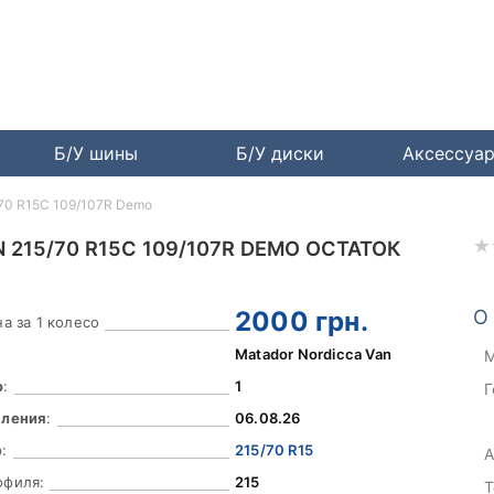
Б/У шины
Б/У диски
Аксессуа
/70 R15C 109/107R Demo
215/70 R15C 109/107R DEMO ОСТАТОК
2000
грн.
О
а за 1 колесо
Matador Nordicca Van
М
о
:
1
Г
вления
:
06.08.26
:
215/70 R15
А
офиля:
215
Т