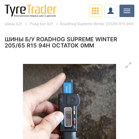
Нави
Шины Б/У
Роад Хог Б/У
RoadHog Supreme Winter 205/65 R15 94H
ШИНЫ Б/У ROADHOG SUPREME WINTER
205/65 R15 94H ОСТАТОК 0ММ