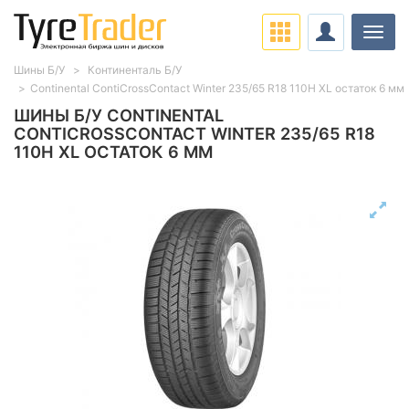
Нави
Шины Б/У
Континенталь Б/У
Continental ContiCrossContact Winter 235/65 R18 110H XL остаток 6 мм
ШИНЫ Б/У CONTINENTAL
CONTICROSSCONTACT WINTER 235/65 R18
110H XL ОСТАТОК 6 ММ