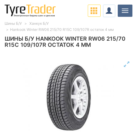
Нави
Шины Б/У
Ханкук Б/У
Hankook Winter RW06 215/70 R15C 109/107R остаток 4 мм
ШИНЫ Б/У HANKOOK WINTER RW06 215/70
R15C 109/107R ОСТАТОК 4 ММ