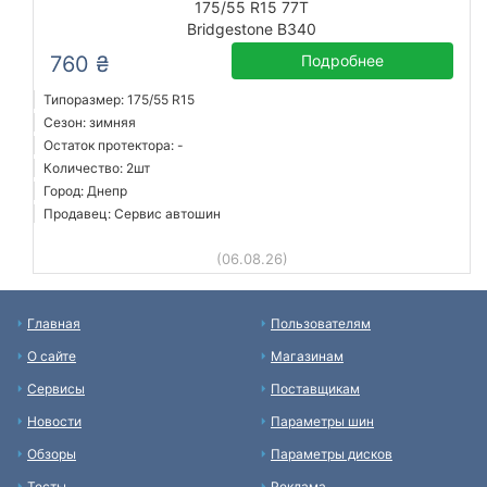
175/55 R15 77T
Bridgestone B340
760 ₴
Подробнее
Типоразмер: 175/55 R15
Сезон: зимняя
Остаток протектора: -
Количество: 2шт
Город: Днепр
Продавец: Сервис автошин
(06.08.26)
Главная
Пользователям
О сайте
Магазинам
Сервисы
Поставщикам
Новости
Параметры шин
Обзоры
Параметры дисков
Тесты
Реклама