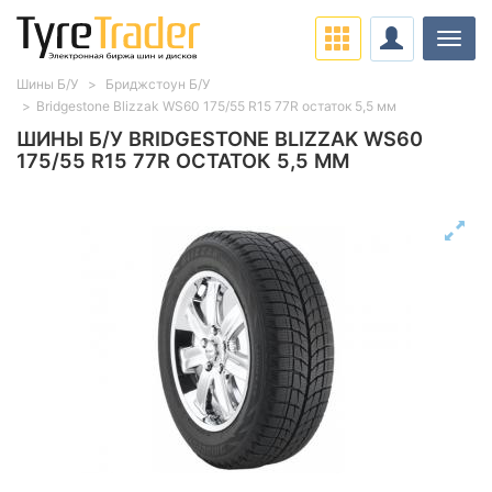
Нави
Шины Б/У
Бриджстоун Б/У
Bridgestone Blizzak WS60 175/55 R15 77R остаток 5,5 мм
ШИНЫ Б/У BRIDGESTONE BLIZZAK WS60
175/55 R15 77R ОСТАТОК 5,5 ММ