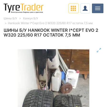
Нави
Шины Б/У
Ханкук Б/У
Hankook Winter I*Cept Evo 2 W320 225/60 R17 остаток 7,5 мм
ШИНЫ Б/У HANKOOK WINTER I*CEPT EVO 2
W320 225/60 R17 ОСТАТОК 7,5 ММ