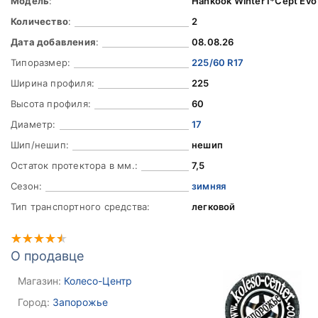
Модель
:
Hankook Winter I*Cept Ev
Количество
:
2
Дата добавления
:
08.08.26
Типоразмер:
225/60 R17
Ширина профиля:
225
Высота профиля:
60
Диаметр:
17
Шип/нешип:
нешип
Остаток протектора в мм.:
7,5
Сезон:
зимняя
Тип транспортного средства:
легковой
О продавце
Магазин:
Колесо-Центр
Город:
Запорожье