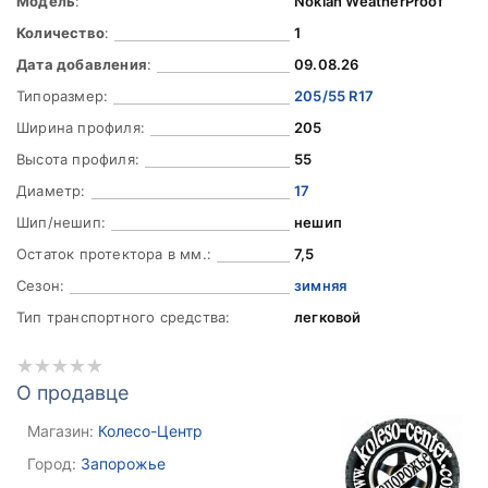
Модель
:
Nokian WeatherProof
Количество
:
1
Дата добавления
:
09.08.26
Типоразмер:
205/55 R17
Ширина профиля:
205
Высота профиля:
55
Диаметр:
17
Шип/нешип:
нешип
Остаток протектора в мм.:
7,5
Сезон:
зимняя
Тип транспортного средства:
легковой
О продавце
Магазин:
Колесо-Центр
Город:
Запорожье