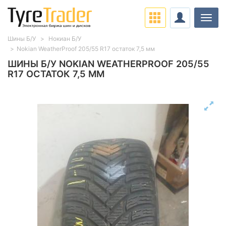
Нави
Шины Б/У
Нокиан Б/У
Nokian WeatherProof 205/55 R17 остаток 7,5 мм
ШИНЫ Б/У NOKIAN WEATHERPROOF 205/55
R17 ОСТАТОК 7,5 ММ