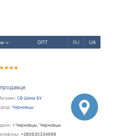
ры
ОПТ
RU
UA
 продавце
агазин:
СВ Шина БУ
ород:
Черновцы
дрес:
г.Черновцы, Черновцы
елефоны:
+380630334999