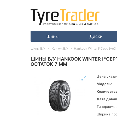
Шины
Диски
Шины Б/У
Ханкук Б/У
Hankook Winter I*Cept Evo3
ШИНЫ Б/У HANKOOK WINTER I*CEPT
ОСТАТОК 7 ММ
Цена указан
Модель
:
Количеств
Дата доба
Типоразмер
Ширина пр