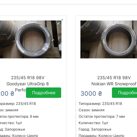
235/45 R18 98V
235/45 R18 98V
Goodyear UltraGrip 8
Nokian WR Snowproof
Performance
200 ₴
Подробнее
3000 ₴
Подробн
оразмер: 235/45 R18
Типоразмер: 235/45 R18
он: зимняя
Сезон: зимняя
аток протектора: 6 мм
Остаток протектора: 7 мм
ичество: 1шт
Количество: 1шт
од: Запорожье
Город: Запорожье
давец: Колесо-Центр
Продавец: Колесо-Центр