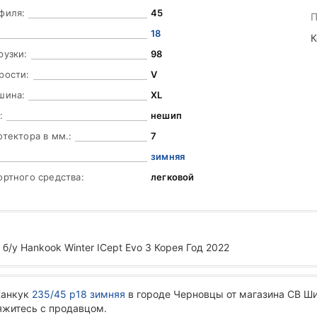
филя:
45
П
18
К
рузки:
98
рости:
V
шина:
XL
:
нешип
отектора в мм.:
7
зимняя
ортного средства:
легковой
 б/у Hankook Winter ICept Evo 3 Корея Год 2022
Ханкук
235/45 р18 зимняя
в городе Черновцы от магазина СВ Ши
вяжитесь с продавцом.