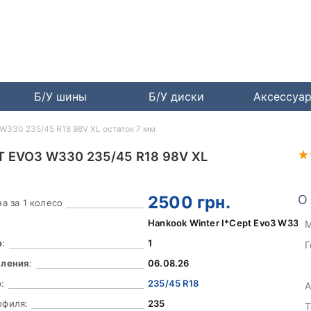
Б/У шины
Б/У диски
Аксессуа
 W330 235/45 R18 98V XL остаток 7 мм
 EVO3 W330 235/45 R18 98V XL
2500
грн.
О
а за 1 колесо
Hankook Winter I*Cept Evo3 W330
М
о
:
1
Г
вления
:
06.08.26
:
235/45 R18
А
офиля:
235
Т