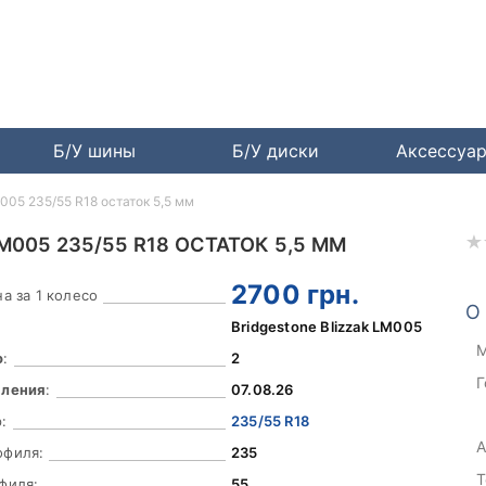
Б/У шины
Б/У диски
Аксессуа
M005 235/55 R18 остаток 5,5 мм
M005 235/55 R18 ОСТАТОК 5,5 ММ
2700
грн.
а за 1 колесо
О
Bridgestone Blizzak LM005
М
о
:
2
Г
вления
:
07.08.26
:
235/55 R18
А
офиля:
235
Т
филя:
55