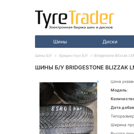
Шины
Диски
Шины Б/У
Бриджстоун Б/У
Bridgestone Blizzak L
ШИНЫ Б/У BRIDGESTONE BLIZZAK L
Цена указан
Модель
:
Количеств
Дата доба
Типоразмер
Ширина пр
Высота про