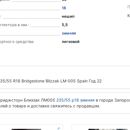
П
18
К
:
нешип
отектора в мм.:
5,5
зимняя
ортного средства:
легковой
5/55 R18 Bridgestone Blizzak LM-005 Spain Год 22
 Бриджстоун Близзак ЛМ005
235/55 р18 зимняя
в городе Запоро
лей о товаре и доставке свяжитесь с продавцом.