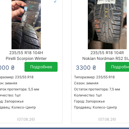
235/55 R18 104H
235/55 R18 104R
Pirelli Scorpion Winter
Nokian Nordman RS2 S
000 ₴
Подробнее
3300 ₴
Подробн
оразмер: 235/55 R18
Типоразмер: 235/55 R18
он: зимняя
Сезон: зимняя
аток протектора: 5,5 мм
Остаток протектора: 7,5 мм
ичество: 1шт
Количество: 1шт
од: Запорожье
Город: Запорожье
давец: Колесо-Центр
Продавец: Колесо-Центр
(07.08.26)
(07.08.26)