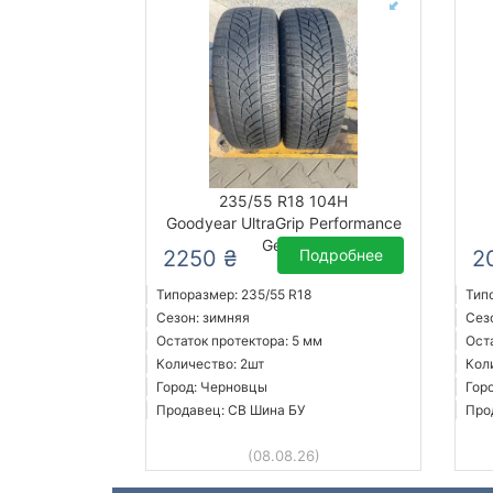
235/55 R18 104H
Goodyear UltraGrip Performance
Gen-1
2250 ₴
Подробнее
2
Типоразмер: 235/55 R18
Тип
Сезон: зимняя
Сез
Остаток протектора: 5 мм
Ост
Количество: 2шт
Кол
Город: Черновцы
Гор
Продавец: СВ Шина БУ
Про
(08.08.26)