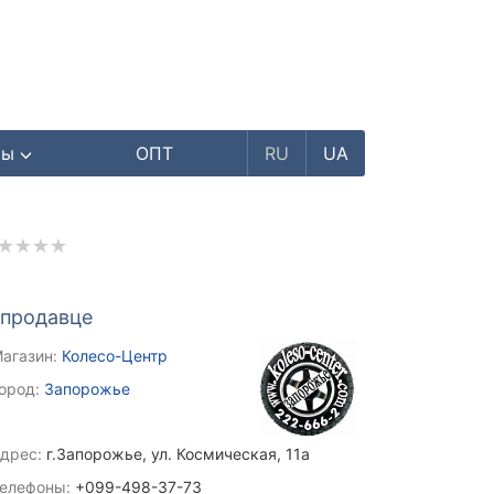
ры
ОПТ
RU
UA
 продавце
агазин:
Колесо-Центр
ород:
Запорожье
дрес:
г.Запорожье, ул. Космическая, 11а
елефоны:
+099-498-37-73